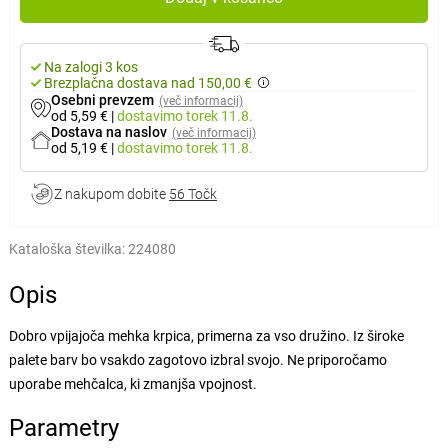
Na zalogi 3 kos
Brezplačna dostava nad 150,00 €
Osebni prevzem
(več informacij)
od 5,59 €
|
dostavimo
torek 11.8.
Dostava na naslov
(več informacij)
od 5,19 €
|
dostavimo
torek 11.8.
Z nakupom dobite
56 Točk
Kataloška številka:
224080
Opis
Dobro vpijajoča mehka krpica, primerna za vso družino. Iz široke
palete barv bo vsakdo zagotovo izbral svojo. Ne priporočamo
uporabe mehčalca, ki zmanjša vpojnost.
Parametry