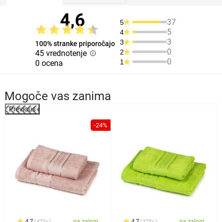
4,6
37
5
5
4
3
3
100% stranke priporočajo
0
2
45 vrednotenje
0
1
0 ocena
Mogoče vas zanima
Previous
-24%
4,7
na zalogi
4,7
na zalogi
472x
375x