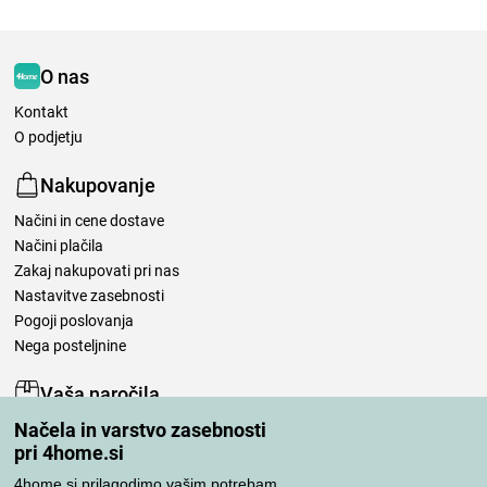
O nas
Kontakt
O podjetju
Nakupovanje
Načini in cene dostave
Načini plačila
Zakaj nakupovati pri nas
Nastavitve zasebnosti
Pogoji poslovanja
Nega posteljnine
Vaša naročila
Načela in varstvo zasebnosti
Moj račun
pri 4home.si
Pregled naročil
Reklamacija
4home.si prilagodimo vašim potrebam.