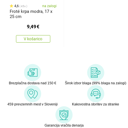
4,6
na zalogi
45x
Froté krpa modra, 17 x
25 cm
9,49
€
V košarico
Brezplačna dostava nad 150 €
Širok izbor blaga (99% blaga na zalogi)
459 prevzemnih mest v Sloveniji
Kakovostna storitev za stranke
Garancija vračila denarja