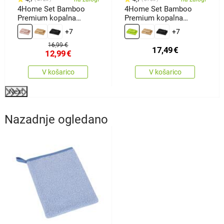
4Home Set Bamboo
4Home Set Bamboo
Premium kopalna
Premium kopalna
brisača inbrisača roza,
brisača inbrisača
+7
+7
70 x 140 cm, 50 x 100
zelena, 70 x 140 cm, 50
cm
x 100 cm
16,99 €
17,49
€
12,99
€
V košarico
V košarico
Next
Nazadnje ogledano