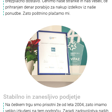
brezplačno dostavo. Cenimo naše stranke in nas veseli, če
prihranjen denar porabijo za nakup izdelkov iz naše
ponudbe. Zato poštnino plačamo mi.
Stabilno in zanesljivo podjetje
Na češkem trgu smo prisotni že od leta 2004, zato imamo
veliko izkušenj na tem področju. Zaradi zadovoljstva naših