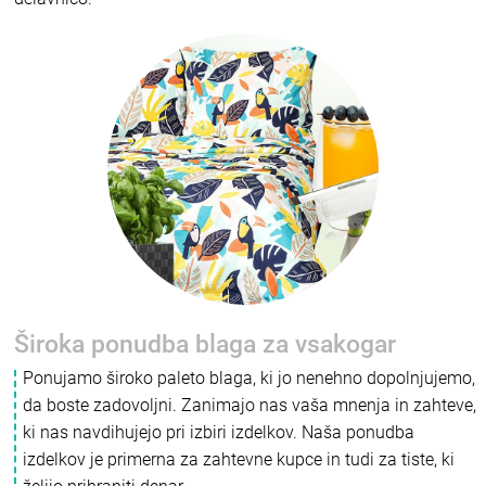
Široka ponudba blaga za vsakogar
Ponujamo široko paleto blaga, ki jo nenehno dopolnjujemo,
da boste zadovoljni. Zanimajo nas vaša mnenja in zahteve,
ki nas navdihujejo pri izbiri izdelkov. Naša ponudba
izdelkov je primerna za zahtevne kupce in tudi za tiste, ki