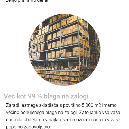
želijo prihraniti denar.
Več kot 99 % blaga na zalogi
Zaradi lastnega skladišča s površino 5 000 m2 imamo
večino ponujenega blaga na zalogi. Zato lahko vsa vaša
naročila obdelamo v najkrajšem možnem času in v vaše
popolno zadovoljstvo.