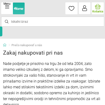
Menu
Košarica
Prečo nakupovať u nás
Zakaj nakupovati pri nas
Naše podjetje je prisotno na trgu že od leta 2004, zato
imamo veliko izkušenj z delom, ki ga opravljamo. Smo
strokovnjaki za vašo hišo, stanovanje in vrt in vam
prinašamo izvirne in praktične izdelke za vsakogar. Izbirate
lahko med stilskimi tekstilnimi izdelki za dom, izvirnimi
okraski in dodatki, sodobno opremo za kuhinjo in jedilnico
ter nepogrešljivimi orodji in tehničnimi pripomočki za vrt ali
delavnico.