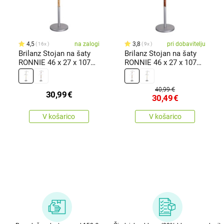
4,5
na zalogi
3,8
pri dobavitelju
16x
9x
Brilanz Stojan na šaty
Brilanz Stojan na šaty
RONNIE 46 x 27 x 107
RONNIE 46 x 27 x 107
cm ,svetlo rjava
cm ,temno rjava
40,99 €
30,99
€
30,49
€
V košarico
V košarico