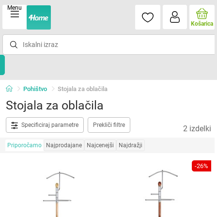
Menu
Košarica
Pohištvo
Stojala za oblačila
Stojala za oblačila
Specificiraj parametre
Prekliči filtre
2 izdelki
Priporočamo
Najprodajane
Najcenejši
Najdražji
-26%