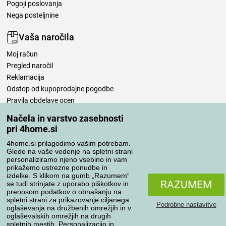
Pogoji poslovanja
Nega posteljnine
Vaša naročila
Moj račun
Pregled naročil
Reklamacija
Odstop od kupoprodajne pogodbe
Pravila obdelave ocen
Načela in varstvo zasebnosti
Načini prevoza
pri 4home.si
4home.si prilagodimo vašim potrebam.
Glede na vaše vedenje na spletni strani
personaliziramo njeno vsebino in vam
Načini plačila
prikažemo ustrezne ponudbe in
izdelke. S klikom na gumb „Razumem“
RAZUMEM
se tudi strinjate z uporabo piškotkov in
prenosom podatkov o obnašanju na
Zanesljiva trgovina
spletni strani za prikazovanje ciljanega
Podrobne nastavitve
oglaševanja na družbenih omrežjih in v
oglaševalskih omrežjih na drugih
spletnih mestih. Personalizacijo in