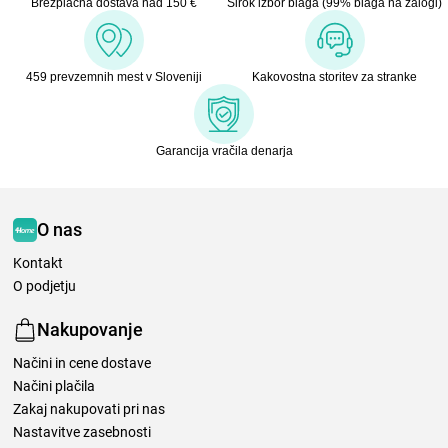
Brezplačna dostava nad 150 €
Širok izbor blaga (99% blaga na zalogi)
459 prevzemnih mest v Sloveniji
Kakovostna storitev za stranke
Garancija vračila denarja
O nas
Kontakt
O podjetju
Nakupovanje
Načini in cene dostave
Načini plačila
Zakaj nakupovati pri nas
Nastavitve zasebnosti