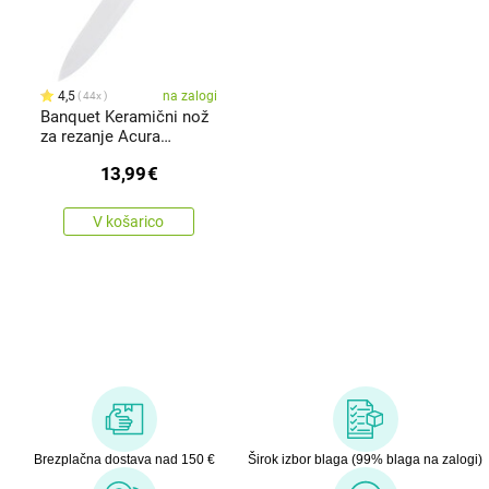
4,5
na zalogi
44x
Banquet Keramični nož
za rezanje Acura
Bamboo,23,5 cm
13,99
€
V košarico
Brezplačna dostava nad 150 €
Širok izbor blaga (99% blaga na zalogi)