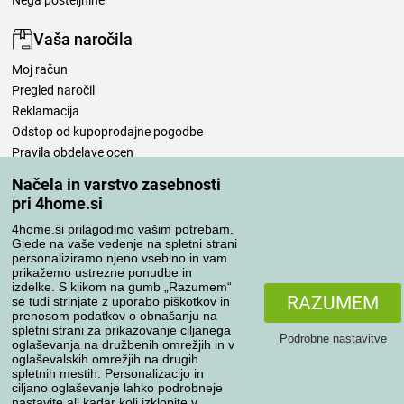
Vaša naročila
Moj račun
Pregled naročil
Reklamacija
Odstop od kupoprodajne pogodbe
Pravila obdelave ocen
Načela in varstvo zasebnosti
Načini prevoza
pri 4home.si
4home.si prilagodimo vašim potrebam.
Glede na vaše vedenje na spletni strani
personaliziramo njeno vsebino in vam
Načini plačila
prikažemo ustrezne ponudbe in
izdelke. S klikom na gumb „Razumem“
RAZUMEM
se tudi strinjate z uporabo piškotkov in
prenosom podatkov o obnašanju na
Zanesljiva trgovina
spletni strani za prikazovanje ciljanega
Podrobne nastavitve
oglaševanja na družbenih omrežjih in v
oglaševalskih omrežjih na drugih
spletnih mestih. Personalizacijo in
ciljano oglaševanje lahko podrobneje
Varstvo osebnih podatkov
nastavite ali kadar koli izklopite v