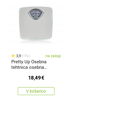
3,9
na zalogi
17x
Pretty Up Osebna
tehtnica osebna
mehanska PU-07,bela
18,49
€
V košarico