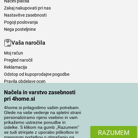
Načini plačila
Zakaj nakupovati pri nas
Nastavitve zasebnosti
Pogoji poslovanja
Nega posteljnine
Vaša naročila
Moj račun
Pregled naročil
Reklamacija
Odstop od kupoprodajne pogodbe
Pravila obdelave ocen
Načela in varstvo zasebnosti
Načini prevoza
pri 4home.si
4home.si prilagodimo vašim potrebam.
Glede na vaše vedenje na spletni strani
personaliziramo njeno vsebino in vam
Načini plačila
prikažemo ustrezne ponudbe in
izdelke. S klikom na gumb „Razumem“
RAZUMEM
se tudi strinjate z uporabo piškotkov in
prenosom podatkov o obnašanju na