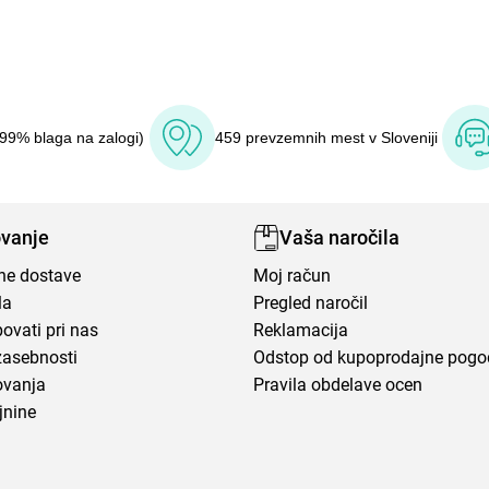
(99% blaga na zalogi)
459 prevzemnih mest v Sloveniji
vanje
Vaša naročila
ene dostave
Moj račun
la
Pregled naročil
ovati pri nas
Reklamacija
zasebnosti
Odstop od kupoprodajne pog
ovanja
Pravila obdelave ocen
jnine