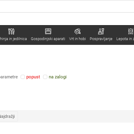
hinja in jedilnica
Gospodinjski aparati
Vrt in hobi
Pospravljanje
Lepota in 
popust
na zalogi
 parametre
Najdražji