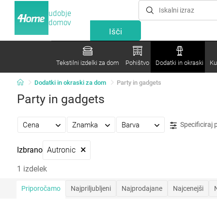
udobje
domov
Tekstilni izdelki za dom
Pohištvo
Dodatki in okraski
Ku
Dodatki in okraski za dom
Party in gadgets
Party in gadgets
Cena
Znamka
Barva
Specificiraj
×
Izbrano
Autronic
1 izdelek
Priporočamo
Najpriljubljeni
Najprodajane
Najcenejši