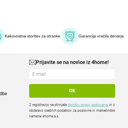
Kakovostna storitev za stranke
Garancija vračila denarja
Prijavite se na novice iz 4home!
odbe
Z registracijo se strinjate
Splošni pogoji poslovanja
in z
obdelavo osebnih podatkov za poslovne in marketinške
namene 4home a.s.