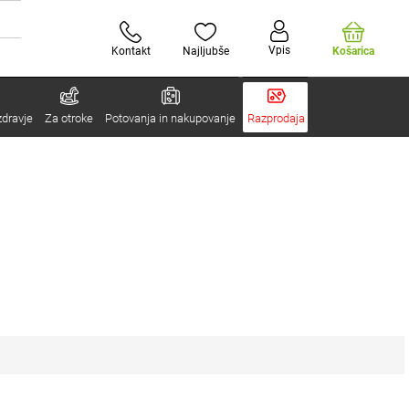
Vpis
Kontakt
Najljubše
Košarica
zdravje
Za otroke
Potovanja in nakupovanje
Razprodaja