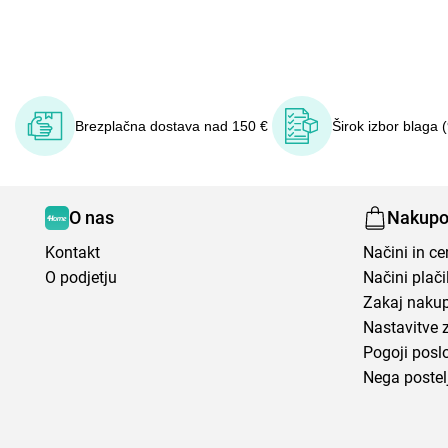
Brezplačna dostava nad 150 €
Širok izbor blaga 
O nas
Nakupo
Kontakt
Načini in c
O podjetju
Načini plači
Zakaj nakup
Nastavitve 
Pogoji posl
Nega postel