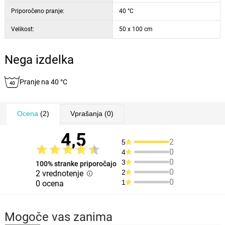
Priporočeno pranje:
40 °C
Velikost:
50 x 100 cm
Nega izdelka
Pranje na 40 °C
Ocena
(2)
Vprašanja
(0)
4,5
2
5
0
4
0
3
100% stranke priporočajo
0
2
2 vrednotenje
0
1
0 ocena
Mogoče vas zanima