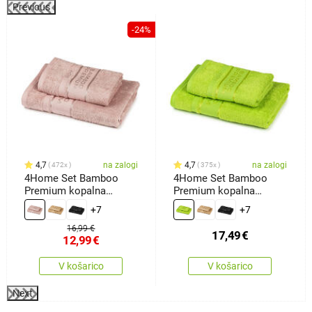
Previous
-24%
4,7
na zalogi
4,7
na zalogi
472x
375x
4Home Set Bamboo
4Home Set Bamboo
Premium kopalna
Premium kopalna
brisača inbrisača roza,
brisača inbrisača
+7
+7
70 x 140 cm, 50 x 100
zelena, 70 x 140 cm, 50
cm
x 100 cm
16,99 €
17,49
€
12,99
€
V košarico
V košarico
Next