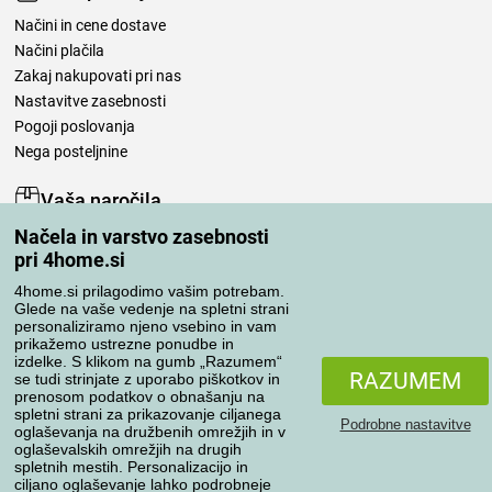
Načini in cene dostave
Načini plačila
Zakaj nakupovati pri nas
Nastavitve zasebnosti
Pogoji poslovanja
Nega posteljnine
Vaša naročila
Načela in varstvo zasebnosti
Moj račun
pri 4home.si
Pregled naročil
Reklamacija
4home.si prilagodimo vašim potrebam.
Glede na vaše vedenje na spletni strani
Odstop od kupoprodajne pogodbe
personaliziramo njeno vsebino in vam
Pravila obdelave ocen
prikažemo ustrezne ponudbe in
izdelke. S klikom na gumb „Razumem“
RAZUMEM
se tudi strinjate z uporabo piškotkov in
Načini prevoza
prenosom podatkov o obnašanju na
spletni strani za prikazovanje ciljanega
Podrobne nastavitve
oglaševanja na družbenih omrežjih in v
oglaševalskih omrežjih na drugih
spletnih mestih. Personalizacijo in
Načini plačila
ciljano oglaševanje lahko podrobneje