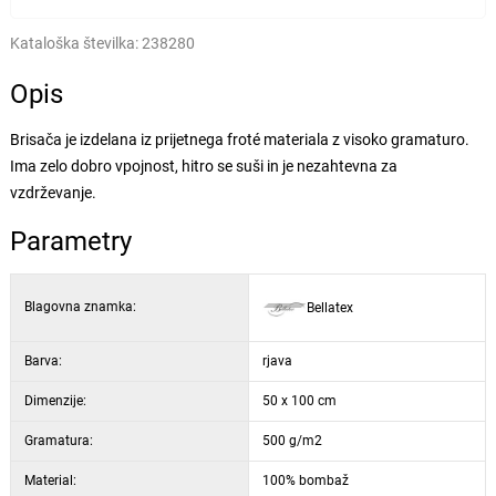
Kataloška številka:
238280
Opis
Brisača je izdelana iz prijetnega froté materiala z visoko gramaturo.
Ima zelo dobro vpojnost, hitro se suši in je nezahtevna za
vzdrževanje.
Parametry
Blagovna znamka:
Bellatex
Barva:
rjava
Dimenzije:
50 x 100 cm
Gramatura:
500 g/m2
Material:
100% bombaž