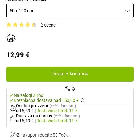
50 x 100 cm
2 ocene
12,99 €
Dodaj v košarico
Na zalogi 2 kos
Brezplačna dostava nad 150,00 €
Osebni prevzem
(več informacij)
od 5,59 €
|
dostavimo
torek 11.8.
Dostava na naslov
(več informacij)
od 5,19 €
|
dostavimo
torek 11.8.
Z nakupom dobite
53 Točk