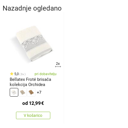
Nazadnje ogledano
2x
5,0
pri dobavitelju
3x
Bellatex Froté brisača
kolekcija Orchidea
+7
od
12,99
€
V košarico