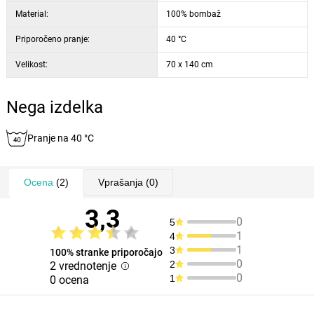
Material:
100% bombaž
Priporočeno pranje:
40 °C
Velikost:
70 x 140 cm
Nega izdelka
Pranje na 40 °C
Ocena
(2)
Vprašanja
(0)
3,3
0
5
1
4
1
3
100% stranke priporočajo
0
2
2 vrednotenje
0
1
0 ocena