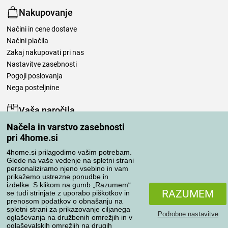
Nakupovanje
Načini in cene dostave
Načini plačila
Zakaj nakupovati pri nas
Nastavitve zasebnosti
Pogoji poslovanja
Nega posteljnine
Vaša naročila
Načela in varstvo zasebnosti
Moj račun
pri 4home.si
Pregled naročil
Reklamacija
4home.si prilagodimo vašim potrebam.
Glede na vaše vedenje na spletni strani
Odstop od kupoprodajne pogodbe
personaliziramo njeno vsebino in vam
Pravila obdelave ocen
prikažemo ustrezne ponudbe in
izdelke. S klikom na gumb „Razumem“
RAZUMEM
se tudi strinjate z uporabo piškotkov in
Načini prevoza
prenosom podatkov o obnašanju na
spletni strani za prikazovanje ciljanega
Podrobne nastavitve
oglaševanja na družbenih omrežjih in v
oglaševalskih omrežjih na drugih