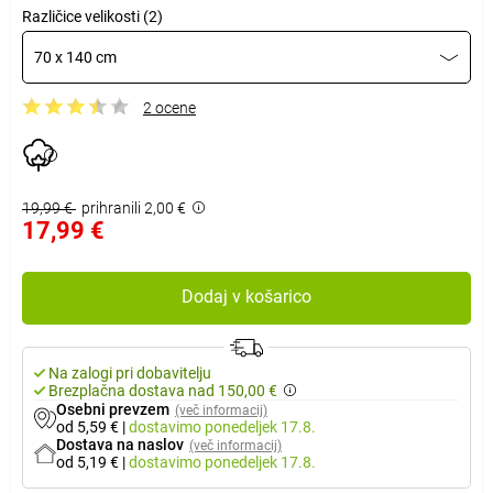
Različice velikosti (2)
70 x 140 cm
2 ocene
19,99 €
prihranili 2,00 €
17,99 €
Dodaj v košarico
Na zalogi pri dobavitelju
Brezplačna dostava nad 150,00 €
Osebni prevzem
(več informacij)
od 5,59 €
|
dostavimo
ponedeljek 17.8.
Dostava na naslov
(več informacij)
od 5,19 €
|
dostavimo
ponedeljek 17.8.