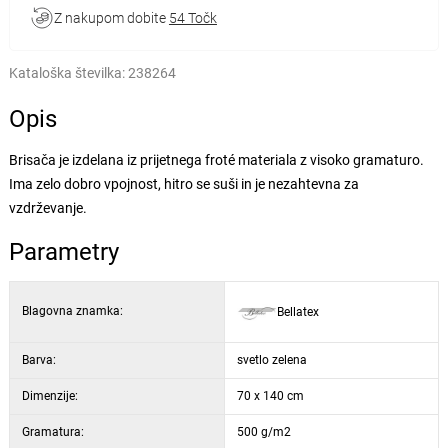
Z nakupom dobite
54 Točk
Kataloška številka:
238264
Opis
Brisača je izdelana iz prijetnega froté materiala z visoko gramaturo.
Ima zelo dobro vpojnost, hitro se suši in je nezahtevna za
vzdrževanje.
Parametry
Blagovna znamka:
Bellatex
Barva:
svetlo zelena
Dimenzije:
70 x 140 cm
Gramatura:
500 g/m2