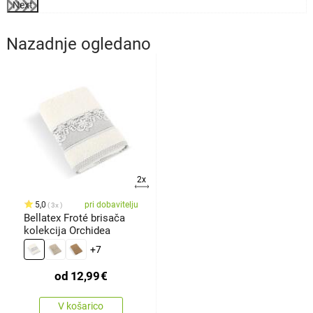
Next
Nazadnje ogledano
2x
5,0
pri dobavitelju
3x
Bellatex Froté brisača
kolekcija Orchidea
+7
od
12,99
€
V košarico