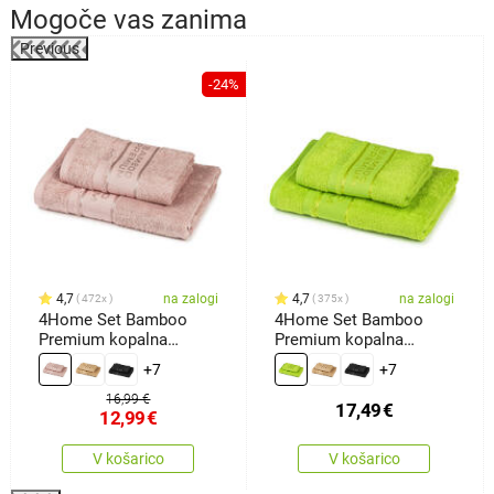
Mogoče vas zanima
Previous
-24%
4,7
na zalogi
4,7
na zalogi
472x
375x
4Home Set Bamboo
4Home Set Bamboo
Premium kopalna
Premium kopalna
brisača inbrisača roza,
brisača inbrisača
+7
+7
70 x 140 cm, 50 x 100
zelena, 70 x 140 cm, 50
cm
x 100 cm
16,99 €
17,49
€
12,99
€
V košarico
V košarico