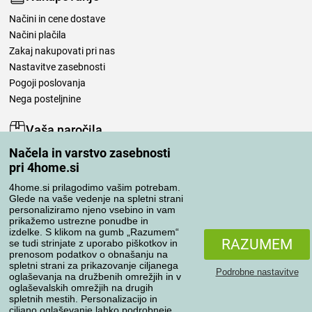
Načini in cene dostave
Načini plačila
Zakaj nakupovati pri nas
Nastavitve zasebnosti
Pogoji poslovanja
Nega posteljnine
Vaša naročila
Načela in varstvo zasebnosti
Moj račun
pri 4home.si
Pregled naročil
Reklamacija
4home.si prilagodimo vašim potrebam.
Glede na vaše vedenje na spletni strani
Odstop od kupoprodajne pogodbe
personaliziramo njeno vsebino in vam
Pravila obdelave ocen
prikažemo ustrezne ponudbe in
izdelke. S klikom na gumb „Razumem“
RAZUMEM
se tudi strinjate z uporabo piškotkov in
Načini prevoza
prenosom podatkov o obnašanju na
spletni strani za prikazovanje ciljanega
Podrobne nastavitve
oglaševanja na družbenih omrežjih in v
oglaševalskih omrežjih na drugih
spletnih mestih. Personalizacijo in
Načini plačila
ciljano oglaševanje lahko podrobneje