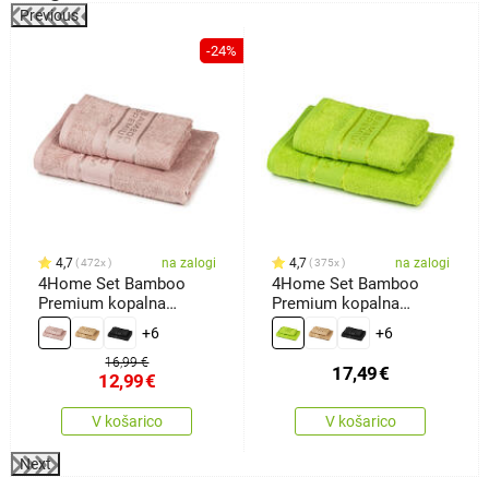
Previous
-24%
4,7
na zalogi
4,7
na zalogi
472x
375x
4Home Set Bamboo
4Home Set Bamboo
Premium kopalna
Premium kopalna
brisača inbrisača roza,
brisača inbrisača
+6
+6
70 x 140 cm, 50 x 100
zelena, 70 x 140 cm, 50
cm
x 100 cm
16,99 €
17,49
€
12,99
€
V košarico
V košarico
Next