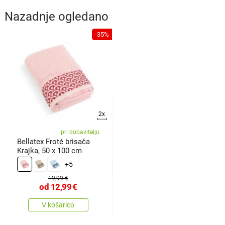
Nazadnje ogledano
-35%
2x
pri dobavitelju
Bellatex Froté brisača
Krajka, 50 x 100 cm
+5
19,99 €
od
12,99
€
V košarico