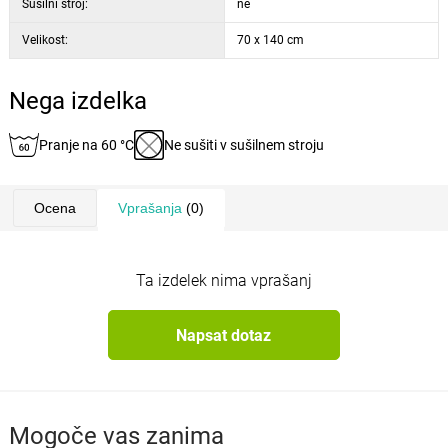
Sušilni stroj:
ne
Velikost:
70 x 140 cm
Nega izdelka
Pranje na 60 °C
Ne sušiti v sušilnem stroju
Ocena
Vprašanja
(0)
Ta izdelek nima vprašanj
Napsat dotaz
Mogoče vas zanima