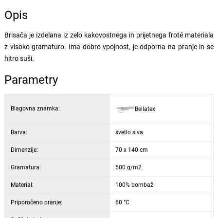
Opis
Brisača je izdelana iz zelo kakovostnega in prijetnega froté materiala
z visoko gramaturo. Ima dobro vpojnost, je odporna na pranje in se
hitro suši.
Parametry
Blagovna znamka:
Bellatex
Barva:
svetlo siva
Dimenzije:
70 x 140 cm
Gramatura:
500 g/m2
Material:
100% bombaž
Priporočeno pranje:
60 °C