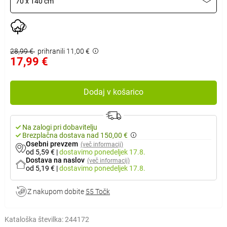
70 x 140 cm
28,99 €
prihranili 11,00 €
17,99 €
Dodaj v košarico
Na zalogi pri dobavitelju
Brezplačna dostava nad 150,00 €
Osebni prevzem
(več informacij)
od 5,59 €
|
dostavimo
ponedeljek 17.8.
Dostava na naslov
(več informacij)
od 5,19 €
|
dostavimo
ponedeljek 17.8.
Z nakupom dobite
55 Točk
Kataloška številka:
244172