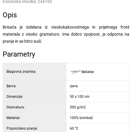
Kataloška številka:
244160
Opis
Brisača je izdelana iz visokokakovostnega in prijetnega froté
materiala z visoko gramaturo. Ima dobro vpojnost, je odporna na
pranje in se hitro suši.
Parametry
Blagovna znamka:
Bellatex
Barva:
rjava
Dimenzije:
50 x 100 cm
Gramatura:
500 g/m2
Material:
100% bombaž
Priporočeno pranje:
60 °C