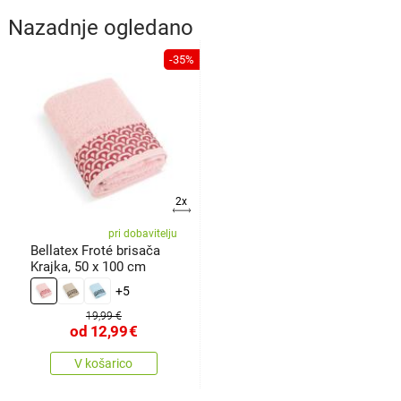
Nazadnje ogledano
-35%
2x
pri dobavitelju
Bellatex Froté brisača
Krajka, 50 x 100 cm
+5
19,99 €
od
12,99
€
V košarico