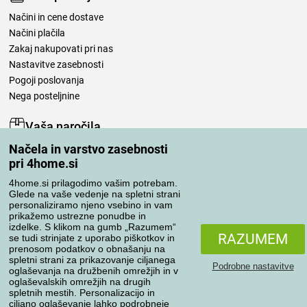
Načini in cene dostave
Načini plačila
Zakaj nakupovati pri nas
Nastavitve zasebnosti
Pogoji poslovanja
Nega posteljnine
Vaša naročila
Načela in varstvo zasebnosti
Moj račun
pri 4home.si
Pregled naročil
Reklamacija
4home.si prilagodimo vašim potrebam.
Glede na vaše vedenje na spletni strani
Odstop od kupoprodajne pogodbe
personaliziramo njeno vsebino in vam
Pravila obdelave ocen
prikažemo ustrezne ponudbe in
izdelke. S klikom na gumb „Razumem“
RAZUMEM
se tudi strinjate z uporabo piškotkov in
Načini prevoza
prenosom podatkov o obnašanju na
spletni strani za prikazovanje ciljanega
Podrobne nastavitve
oglaševanja na družbenih omrežjih in v
oglaševalskih omrežjih na drugih
spletnih mestih. Personalizacijo in
Načini plačila
ciljano oglaševanje lahko podrobneje