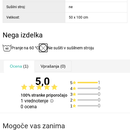
Sušilni stroj:
ne
Velikost:
50 x 100 cm
Nega izdelka
Pranje na 60 °C
Ne sušiti v sušilnem stroju
Ocena
(1)
Vprašanja
(0)
5,0
1
5
0
4
0
3
100% stranke priporočajo
0
2
1 vrednotenje
0
1
0 ocena
Mogoče vas zanima