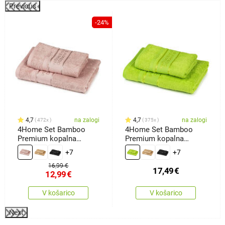
Previous
-24%
4,7
na zalogi
4,7
na zalogi
472x
375x
4Home Set Bamboo
4Home Set Bamboo
Premium kopalna
Premium kopalna
brisača inbrisača roza,
brisača inbrisača
+7
+7
70 x 140 cm, 50 x 100
zelena, 70 x 140 cm, 50
cm
x 100 cm
16,99 €
17,49
€
12,99
€
V košarico
V košarico
Next