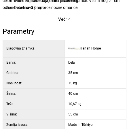
celotnemu dizajnu dodajajo tudi pridih elegance. Višina nog 21 cm
Material: 100 % melaminirana iverka
odlično uravnava proporce nočne omarice.
Debelina: 18 mm
Lesene noge za stabilnost in stil
Več
Širina: 40 cm
Višina: 55 cm
Parametry
Globina: 35 cm
Višina nog: 21 cm
Blagovna znamka:
Hanah Home
2 prostorni predali za udobno shranjevanje
Barva: bela in oreh
Barva:
bela
Globina:
35 cm
Nosilnost:
15 kg
Širina:
40 cm
Teža:
10,67 kg
Višina:
55 cm
Zemlja izvora:
Made in Türkiye