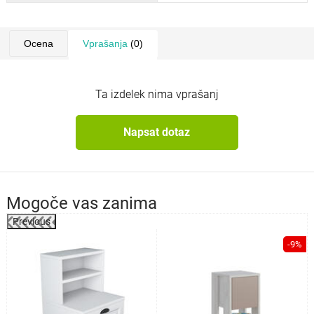
Ocena
Vprašanja
(0)
Ta izdelek nima vprašanj
Napsat dotaz
Mogoče vas zanima
Previous
%
-9%