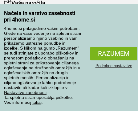
Vaša naročila
Načela in varstvo zasebnosti
Moj račun
pri 4home.si
Pregled naročil
Reklamacija
4home.si prilagodimo vašim potrebam.
Glede na vaše vedenje na spletni strani
Odstop od kupoprodajne pogodbe
personaliziramo njeno vsebino in vam
Pravila obdelave ocen
prikažemo ustrezne ponudbe in
izdelke. S klikom na gumb „Razumem“
RAZUMEM
se tudi strinjate z uporabo piškotkov in
Načini prevoza
prenosom podatkov o obnašanju na
spletni strani za prikazovanje ciljanega
Podrobne nastavitve
oglaševanja na družbenih omrežjih in v
oglaševalskih omrežjih na drugih
spletnih mestih. Personalizacijo in
Načini plačila
ciljano oglaševanje lahko podrobneje
nastavite ali kadar koli izklopite v
Nastavitve zasebnosti
Ta spletna stran uporablja piškotke.
Zanesljiva trgovina
Več informacij
tukaj
.
Varstvo osebnih podatkov