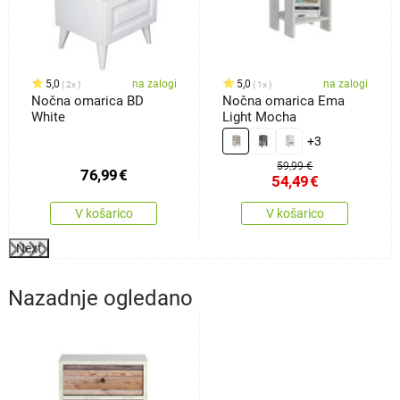
5,0
na zalogi
5,0
na zalogi
2x
1x
Nočna omarica BD
Nočna omarica Ema
White
Light Mocha
+3
59,99 €
76,99
€
54,49
€
V košarico
V košarico
Next
Nazadnje ogledano