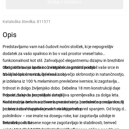
Dodaj v košarico
Kataloška številka:
811571
Opis
Predstavljamo vam naš čudovit nočni stolček, ki je nepogrešljiv
dodatek za vašo spalnico in bo v vaš prostor vnesel tako
funkcionalnost kot stil. Zahvaljujoč elegantnemu dizajnu in brezhibni
obrtni izdelavi si bo ta nočni stolček zagotovo pridobil vaše srce in
Obogatite svojo spalnico z eleganco in praktičnostjo
izboljšal splošno vzdušje v vaši sobi.
Naša nočna omarica, izdelana z največjo skrbnostjo in natančnostjo,
je izdelana iz 100 % melaminom prevlečene ivernice, ki zagotavlja
trdnost in dolgo življenjsko dobo. Debelina 18 mm konstrukciji daje
trdnost, tako da bo postala zanesljiva spremljevalka za dolga leta.
Popoln dizajn in premišljeni detajli
Kombinacija bele in orehove barve ustvarja harmonično mešanico, ki
Naša nočna omarica z dvema prostornima predaloma ponuja dovolj
bo brez težav dopolnila vsak notranji prostor.
prostora za shranjevanje vseh vaših potreb pred spanjem. Od knjig do
polnilnikov – vse imate na dosegu roke, kar zagotavlja udobje in
brezskrbnost. Lesene noge ne zagotavljajo le stabilnosti, temveč
Tehnični podatki: