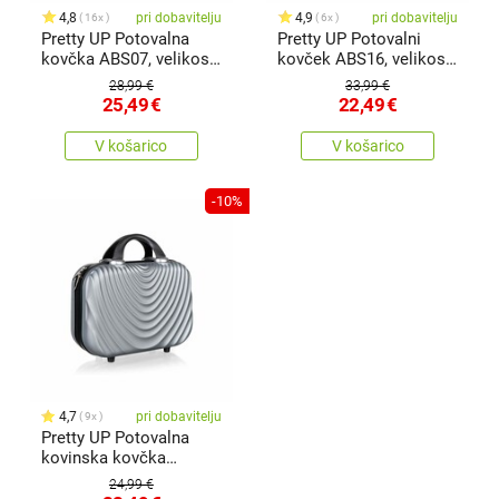
4,8
pri dobavitelju
4,9
pri dobavitelju
16x
6x
Pretty UP Potovalna
Pretty UP Potovalni
kovčka ABS07, velikost
kovček ABS16, velikost
17,siva
15, črn
28,99 €
33,99 €
25,49
€
22,49
€
V košarico
V košarico
-10%
4,7
pri dobavitelju
9x
Pretty UP Potovalna
kovinska kovčka
ABS07,velikost 15, siva
24,99 €