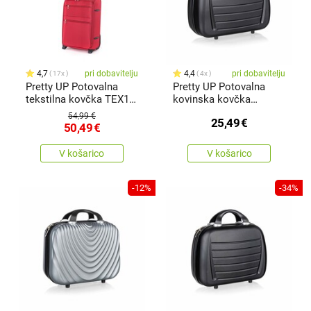
4,7
pri dobavitelju
4,4
pri dobavitelju
17x
4x
Pretty UP Potovalna
Pretty UP Potovalna
tekstilna kovčka TEX15
kovinska kovčka
S,rdeča
ABS16,velikost 17, črna
54,99 €
25,49
€
50,49
€
V košarico
V košarico
-12%
-34%