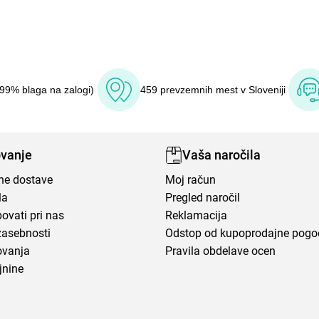
(99% blaga na zalogi)
459 prevzemnih mest v Sloveniji
vanje
Vaša naročila
ene dostave
Moj račun
la
Pregled naročil
ovati pri nas
Reklamacija
zasebnosti
Odstop od kupoprodajne pog
ovanja
Pravila obdelave ocen
jnine