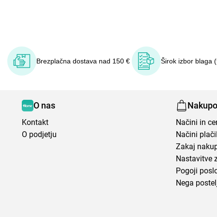
Brezplačna dostava nad 150 €
Širok izbor blaga 
O nas
Nakupo
Kontakt
Načini in c
O podjetju
Načini plači
Zakaj nakup
Nastavitve 
Pogoji posl
Nega postel