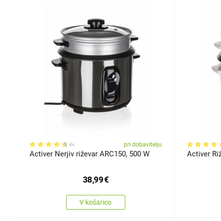
pri dobavitelju
4x
Activer Nerjiv riževar ARC150, 500 W
Activer Ri
38,99
€
V košarico