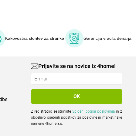
Kakovostna storitev za stranke
Garancija vračila denarja
Prijavite se na novice iz 4home!
odbe
Z registracijo se strinjate
Splošni pogoji poslovanja
in z
obdelavo osebnih podatkov za poslovne in marketinške
namene 4home a.s.