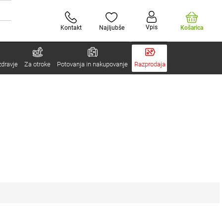
Vpis
Kontakt
Najljubše
Košarica
zdravje
Za otroke
Potovanja in nakupovanje
Razprodaja