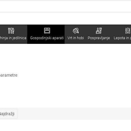
hinja in jedilnica
Gospodinjski aparati
Vrt in hobi
Pospravljanje
Lepota in 
 parametre
Najdražji