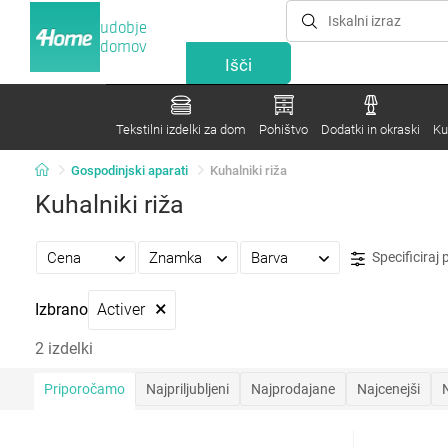
udobje
domov
Tekstilni izdelki za dom
Pohištvo
Dodatki in okraski
Ku
Gospodinjski aparati
Kuhalniki riža
Kuhalniki riža
Cena
Znamka
Barva
Specificiraj
×
Izbrano
Activer
2 izdelki
Priporočamo
Najpriljubljeni
Najprodajane
Najcenejši