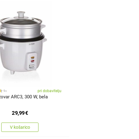
pri dobavitelju
9x
žovar ARC3, 300 W, bela
29,99
€
V košarico