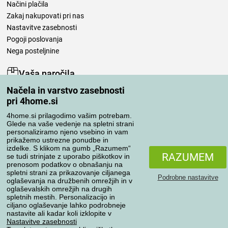
Načini plačila
Zakaj nakupovati pri nas
Nastavitve zasebnosti
Pogoji poslovanja
Nega posteljnine
Vaša naročila
Načela in varstvo zasebnosti
Moj račun
pri 4home.si
Pregled naročil
Reklamacija
4home.si prilagodimo vašim potrebam.
Glede na vaše vedenje na spletni strani
Odstop od kupoprodajne pogodbe
personaliziramo njeno vsebino in vam
Pravila obdelave ocen
prikažemo ustrezne ponudbe in
izdelke. S klikom na gumb „Razumem“
RAZUMEM
se tudi strinjate z uporabo piškotkov in
Načini prevoza
prenosom podatkov o obnašanju na
spletni strani za prikazovanje ciljanega
Podrobne nastavitve
oglaševanja na družbenih omrežjih in v
oglaševalskih omrežjih na drugih
spletnih mestih. Personalizacijo in
Načini plačila
ciljano oglaševanje lahko podrobneje
nastavite ali kadar koli izklopite v
Nastavitve zasebnosti