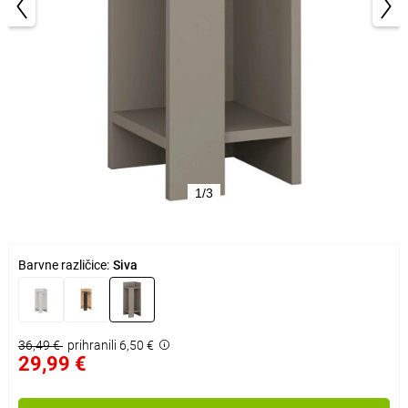
1/3
Barvne različice:
Siva
36,49 €
prihranili 6,50 €
29,99 €