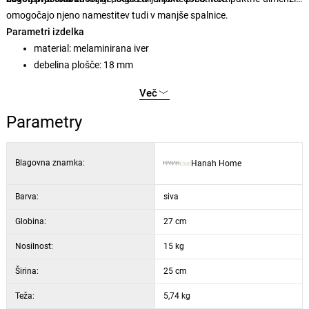
omogočajo njeno namestitev tudi v manjše spalnice.
Parametri izdelka
material: melaminirana iver
debelina plošče: 18 mm
širina: 25 cm
Več
višina: 60 cm
globina: 27 cm
Parametry
višina police: 40 cm
barva: svetla mocha
Blagovna znamka:
Hanah Home
Barva:
siva
Globina:
27 cm
Nosilnost:
15 kg
Širina:
25 cm
Teža:
5,74 kg