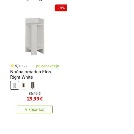
-18%
5,0
pri dobavitelju
1x
Nočna omarica Elos
Right White
36,49 €
29,99
€
V košarico