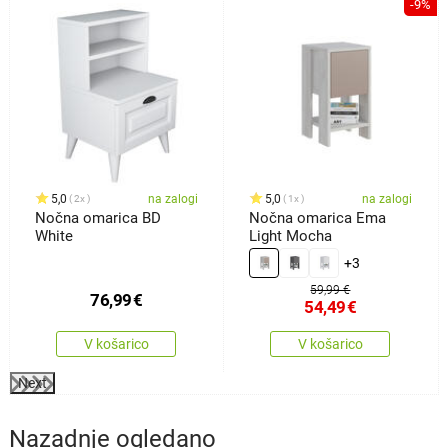
%
-9%
5,0
na zalogi
5,0
na zalogi
2x
1x
Nočna omarica BD
Nočna omarica Ema
White
Light Mocha
+3
59,99 €
76,99
€
54,49
€
V košarico
V košarico
Next
Nazadnje ogledano