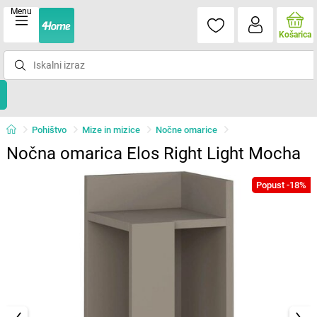
Menu
Košarica
Pohištvo
Mize in mizice
Nočne omarice
Nočna omarica Elos Right Light Mocha
Popust -18%