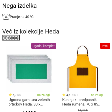
Nega izdelka
Pranje na 40 °C
Več iz kolekcije
Heda
Previous
%
Ugodni komplet
-29%
5,0
na zalogi
4,6
na zalogi
2x
12x
Ugodna garnitura zelenih
Kuhinjski predpasnik
prtičkov Heda, 30 x
Heda rumena, 70 x 85
50cm, 4 kosi
cm
11,99 €