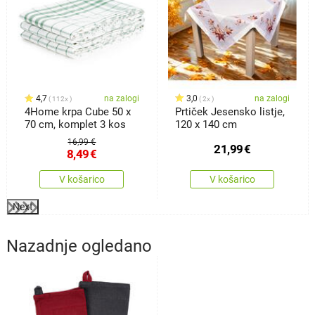
4,7
na zalogi
3,0
na zalogi
112x
2x
4Home krpa Cube 50 x
Prtiček Jesensko listje,
70 cm, komplet 3 kos
120 x 140 cm
16,99 €
21,99
€
8,49
€
V košarico
V košarico
Next
Nazadnje ogledano