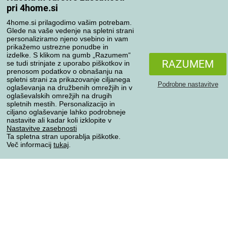
pri 4home.si
Vaša naročila
4home.si prilagodimo vašim potrebam.
Moj račun
Glede na vaše vedenje na spletni strani
personaliziramo njeno vsebino in vam
Pregled naročil
prikažemo ustrezne ponudbe in
Reklamacija
izdelke. S klikom na gumb „Razumem“
RAZUMEM
se tudi strinjate z uporabo piškotkov in
Odstop od kupoprodajne pogodbe
prenosom podatkov o obnašanju na
Pravila obdelave ocen
spletni strani za prikazovanje ciljanega
Podrobne nastavitve
oglaševanja na družbenih omrežjih in v
oglaševalskih omrežjih na drugih
Načini prevoza
spletnih mestih. Personalizacijo in
ciljano oglaševanje lahko podrobneje
nastavite ali kadar koli izklopite v
Nastavitve zasebnosti
Ta spletna stran uporablja piškotke.
Načini plačila
Več informacij
tukaj
.
Zanesljiva trgovina
Varstvo osebnih podatkov