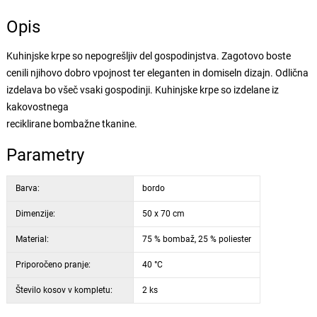
Opis
Kuhinjske krpe so nepogrešljiv del gospodinjstva. Zagotovo boste
cenili njihovo dobro vpojnost ter eleganten in domiseln dizajn. Odlična
izdelava bo všeč vsaki gospodinji. Kuhinjske krpe so izdelane iz
kakovostnega
reciklirane bombažne tkanine.
Parametry
Barva:
bordo
Dimenzije:
50 x 70 cm
Material:
75 % bombaž, 25 % poliester
Priporočeno pranje:
40 °C
Število kosov v kompletu:
2 ks