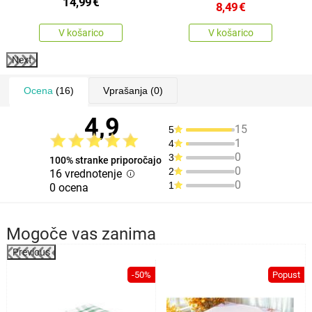
14,99
€
8,49
€
V košarico
V košarico
Next
Ocena
(16)
Vprašanja
(0)
4,9
15
5
1
4
0
3
100% stranke priporočajo
0
2
16 vrednotenje
0
1
0 ocena
Mogoče vas zanima
Previous
%
-50%
Popust