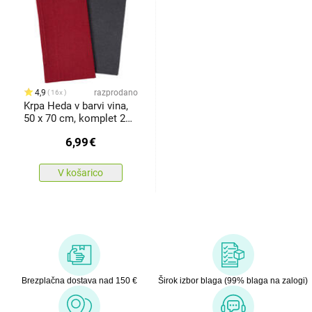
4,9
razprodano
16x
Krpa Heda v barvi vina,
50 x 70 cm, komplet 2
kos
6,99
€
V košarico
Brezplačna dostava nad 150 €
Širok izbor blaga (99% blaga na zalogi)