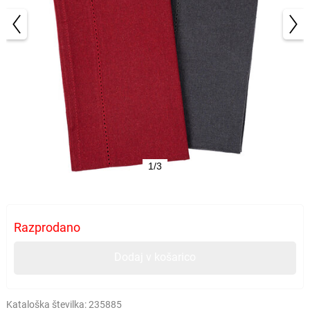
1/3
Razprodano
Dodaj v košarico
Kataloška številka:
235885