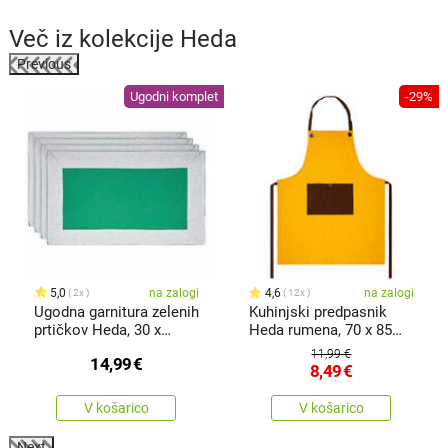
Več iz kolekcije
Heda
Previous
%
Ugodni komplet
-29%
5,0
na zalogi
4,6
na zalogi
2x
12x
Ugodna garnitura zelenih
Kuhinjski predpasnik
prtičkov Heda, 30 x
Heda rumena, 70 x 85
50cm, 4 kosi
cm
11,99 €
14,99
€
8,49
€
V košarico
V košarico
Next