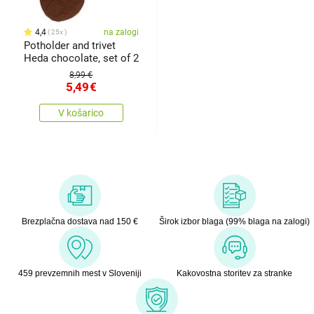
4,4
na zalogi
25x
Potholder and trivet
Heda chocolate, set of 2
8,99 €
5,49
€
V košarico
Brezplačna dostava nad 150 €
Širok izbor blaga (99% blaga na zalogi)
459 prevzemnih mest v Sloveniji
Kakovostna storitev za stranke