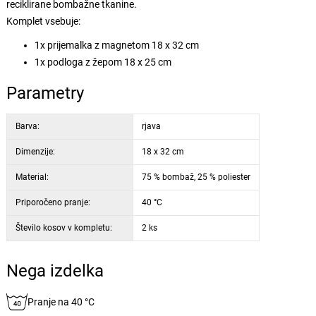
reciklirane bombažne tkanine.
Komplet vsebuje:
1x prijemalka z magnetom 18 x 32 cm
1x podloga z žepom 18 x 25 cm
Parametry
Barva:
rjava
Dimenzije:
18 x 32 cm
Material:
75 % bombaž, 25 % poliester
Priporočeno pranje:
40 °C
Število kosov v kompletu:
2 ks
Nega izdelka
Pranje na 40 °C