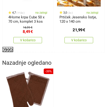
4,7
na zalogi
3,0
na zalogi
112x
2x
4Home krpa Cube 50 x
Prtiček Jesensko listje,
70 cm, komplet 3 kos
120 x 140 cm
16,99 €
21,99
€
8,49
€
V košarico
V košarico
Next
Nazadnje ogledano
-39%