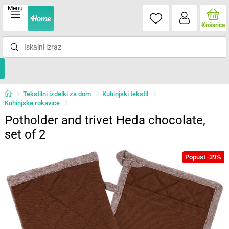
Menu
Košarica
Tekstilni izdelki za dom
Kuhinjski tekstil
Kuhinjske rokavice
Potholder and trivet Heda chocolate,
set of 2
Popust -39%