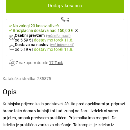
Dodaj v košarico
Na zalogi 20 kosov ali več
Brezplačna dostava nad 150,00 €
Osebni prevzem
(več informacij)
od 5,59 €
|
dostavimo
torek 11.8.
Dostava na naslov
(več informacij)
od 5,19 €
|
dostavimo
torek 11.8.
Z nakupom dobite
17 Točk
Kataloška številka:
235875
Opis
Kuhinjska prijemalka in podstavek ščitita pred opeklinami pri pripravi
hrane tako doma v kuhinji kot tudi zunaj na žaru. Izdelek ni samo
prijeten, ampak predvsem praktičen. Prijemalka ima magnet. Del
izdelka je praktična zanka za obešanje. Ta komplet je izdelan iz