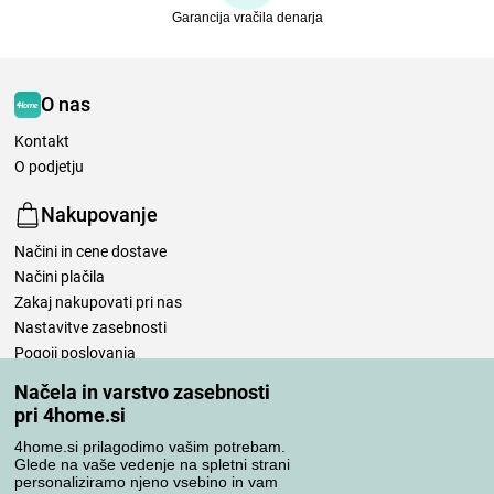
Garancija vračila denarja
O nas
Kontakt
O podjetju
Nakupovanje
Načini in cene dostave
Načini plačila
Zakaj nakupovati pri nas
Nastavitve zasebnosti
Pogoji poslovanja
Nega posteljnine
Načela in varstvo zasebnosti
pri 4home.si
Vaša naročila
4home.si prilagodimo vašim potrebam.
Moj račun
Glede na vaše vedenje na spletni strani
personaliziramo njeno vsebino in vam
Pregled naročil