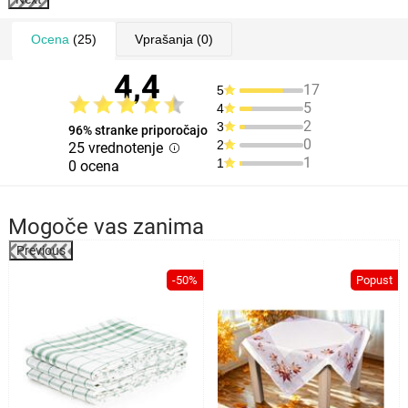
Ocena
(25)
Vprašanja
(0)
4,4
17
5
5
4
2
3
96% stranke priporočajo
0
2
25 vrednotenje
1
1
0 ocena
Mogoče vas zanima
Previous
%
-50%
Popust