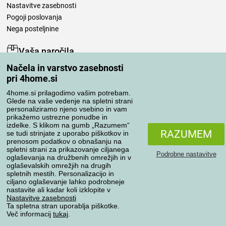
Nastavitve zasebnosti
Pogoji poslovanja
Nega posteljnine
Vaša naročila
Načela in varstvo zasebnosti
Moj račun
pri 4home.si
Pregled naročil
Reklamacija
4home.si prilagodimo vašim potrebam.
Glede na vaše vedenje na spletni strani
Odstop od kupoprodajne pogodbe
personaliziramo njeno vsebino in vam
Pravila obdelave ocen
prikažemo ustrezne ponudbe in
izdelke. S klikom na gumb „Razumem“
RAZUMEM
se tudi strinjate z uporabo piškotkov in
Načini prevoza
prenosom podatkov o obnašanju na
spletni strani za prikazovanje ciljanega
Podrobne nastavitve
oglaševanja na družbenih omrežjih in v
oglaševalskih omrežjih na drugih
spletnih mestih. Personalizacijo in
Načini plačila
ciljano oglaševanje lahko podrobneje
nastavite ali kadar koli izklopite v
Nastavitve zasebnosti
Ta spletna stran uporablja piškotke.
Zanesljiva trgovina
Več informacij
tukaj
.