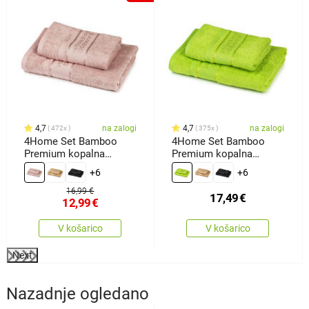
4,7
na zalogi
4,7
na zalogi
472x
375x
4Home Set Bamboo
4Home Set Bamboo
Premium kopalna
Premium kopalna
brisača inbrisača roza,
brisača inbrisača
+6
+6
70 x 140 cm, 50 x 100
zelena, 70 x 140 cm, 50
cm
x 100 cm
16,99 €
17,49
€
12,99
€
V košarico
V košarico
Next
Nazadnje ogledano