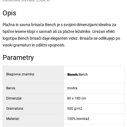
Kataloška številka:
238450
Opis
Plažna in savna brisača Bench je s svojimi dimenzijami idealna za
tipične lesene klopi v savnah ali za plažne ležalnike. Izrezan efekt
logotipa Bench brisači daje eleganten videz. Brisače se odlikujejo po
visoki gramaturi in odlični vpojnosti.
Parametry
Blagovna znamka:
Bench
Barva:
modra
Dimenzije:
80 x 180 cm
Gramatura:
500 g/m2
Material:
100% bombaž