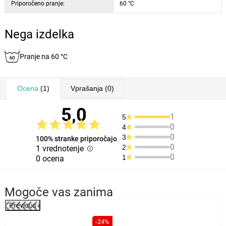
Priporočeno pranje:
60 °C
Nega izdelka
Pranje na 60 °C
Ocena
(1)
Vprašanja
(0)
5,0
1
5
0
4
0
3
100% stranke priporočajo
0
2
1 vrednotenje
0
1
0 ocena
Mogoče vas zanima
Previous
-24%