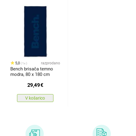
5,0
razprodano
1x
Bench brisača temno
modra, 80 x 180 cm
29,49
€
V košarico