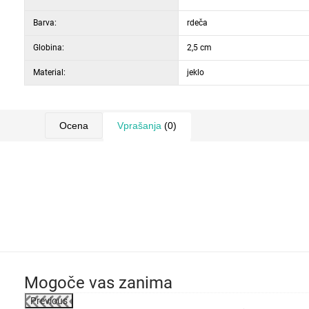
Barva:
rdeča
Globina:
2,5 cm
Material:
jeklo
Ocena
Vprašanja
(0)
Mogoče vas zanima
Previous