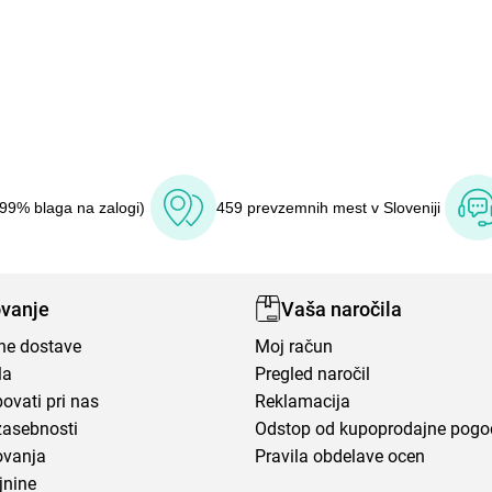
(99% blaga na zalogi)
459 prevzemnih mest v Sloveniji
vanje
Vaša naročila
ene dostave
Moj račun
la
Pregled naročil
ovati pri nas
Reklamacija
zasebnosti
Odstop od kupoprodajne pog
ovanja
Pravila obdelave ocen
jnine