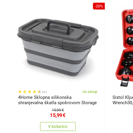
-20%
gi
na zalogi
46x
4Home Sklopna silikonska
Sixtol Klju
shranjevalna škatla spokrovom Storage
Wrench30,
19,99 €
15,99
€
V košarico