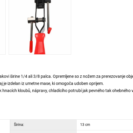
akovi širine 1/4 ali 3/8 palca. Opremljene so z nožem za prerezovanje ob
očaj je izdelan iz umetne mase, ki omogoča udoben oprijem.
k hnacích kloubů, nápravy, chladícího potrubí jak pevného tak ohebného 
Širina:
13 cm