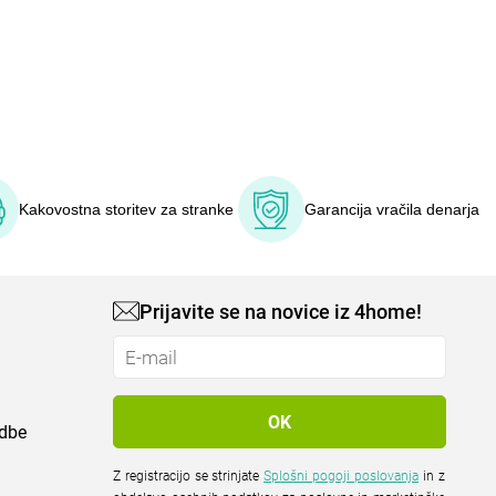
Kakovostna storitev za stranke
Garancija vračila denarja
Prijavite se na novice iz 4home!
odbe
Z registracijo se strinjate
Splošni pogoji poslovanja
in z