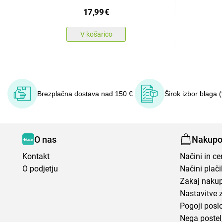
SET 2, 2 kos
17,99
€
V košarico
Brezplačna dostava nad 150 €
Širok izbor blaga 
O nas
Nakupo
Kontakt
Načini in c
O podjetju
Načini plači
Zakaj nakup
Nastavitve 
Pogoji posl
Nega postel