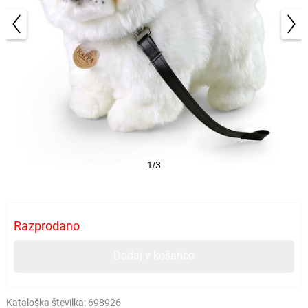
1/3
Razprodano
Dodaj v košarico
Kataloška številka:
698926