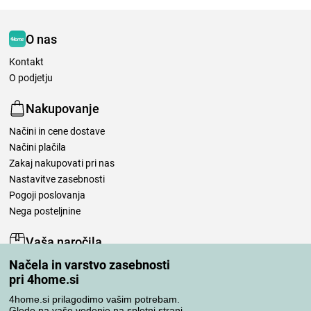
O nas
Kontakt
O podjetju
Nakupovanje
Načini in cene dostave
Načini plačila
Zakaj nakupovati pri nas
Nastavitve zasebnosti
Pogoji poslovanja
Nega posteljnine
Vaša naročila
Načela in varstvo zasebnosti
Moj račun
pri 4home.si
Pregled naročil
Reklamacija
4home.si prilagodimo vašim potrebam.
Glede na vaše vedenje na spletni strani