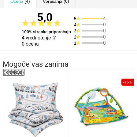
Ocena
(4)
Vprašanja
(0)
5,0
4
5
0
4
0
3
100% stranke priporočajo
0
2
4 vrednotenje
0
1
0 ocena
Mogoče vas zanima
Previous
%
-15%