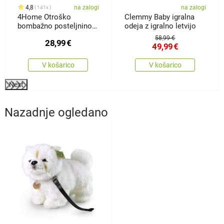
4,8
na zalogi
na zalogi
141x
4Home Otroško
Clemmy Baby igralna
bombažno posteljnino
odeja z igralno letvijo
Happy train,140 x 200
58,99 €
28,99
€
cm, 70 x 90 cm
49,99
€
V košarico
V košarico
Next
Nazadnje ogledano