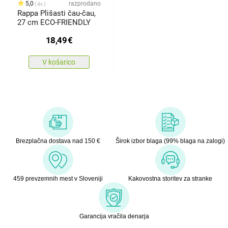
5,0
razprodano
4x
Rappa Plišasti čau-čau,
27 cm ECO-FRIENDLY
18,49
€
V košarico
Brezplačna dostava nad 150 €
Širok izbor blaga (99% blaga na zalogi)
459 prevzemnih mest v Sloveniji
Kakovostna storitev za stranke
Garancija vračila denarja