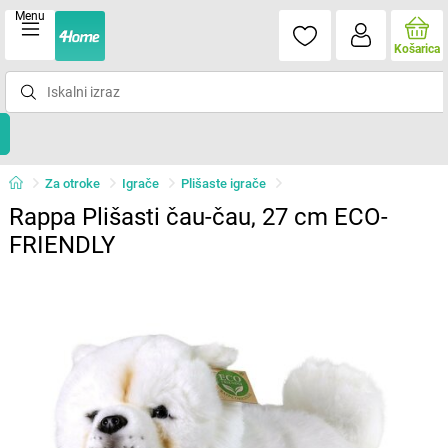
Menu
Košarica
Za otroke
Igrače
Plišaste igrače
Rappa Plišasti čau-čau, 27 cm ECO-
FRIENDLY