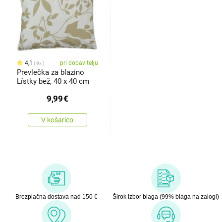
4,1
pri dobavitelju
9x
Prevlečka za blazino
Lístky bež, 40 x 40 cm
9,99
€
V košarico
Brezplačna dostava nad 150 €
Širok izbor blaga (99% blaga na zalogi)