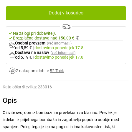
Dodaj v košarico
Na zalogi pri dobavitelju
Brezplačna dostava nad 150,00 €
Osebni prevzem
(več informacij)
od 5,59 €
|
dostavimo
ponedeljek 17.8.
Dostava na naslov
(več informacij)
od 5,19 €
|
dostavimo
ponedeljek 17.8.
Z nakupom dobite
52 Točk
Kataloška številka:
233016
Opis
Oživite svoj dom z bombažnim prevlekom za blazino. Prevlek je
izdelan iz prijetnega bombaža in zagotavlja popolno udobje med
spanjem. Poleg tega je lep na pogled in ima kakovosten tisk, ki