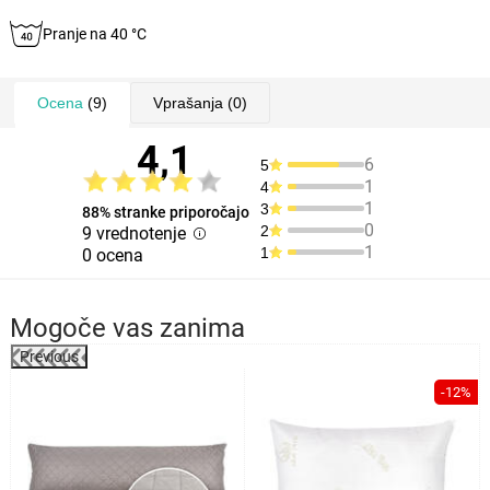
Pranje na 40 °C
Ocena
(9)
Vprašanja
(0)
4,1
6
5
1
4
1
3
88% stranke priporočajo
0
2
9 vrednotenje
1
1
0 ocena
Mogoče vas zanima
Previous
-12%