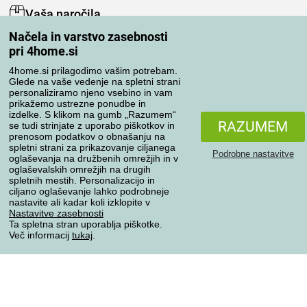
Vaša naročila
Načela in varstvo zasebnosti
Moj račun
pri 4home.si
Pregled naročil
Reklamacija
4home.si prilagodimo vašim potrebam.
Glede na vaše vedenje na spletni strani
Odstop od kupoprodajne pogodbe
personaliziramo njeno vsebino in vam
Pravila obdelave ocen
prikažemo ustrezne ponudbe in
izdelke. S klikom na gumb „Razumem“
RAZUMEM
se tudi strinjate z uporabo piškotkov in
Načini prevoza
prenosom podatkov o obnašanju na
spletni strani za prikazovanje ciljanega
Podrobne nastavitve
oglaševanja na družbenih omrežjih in v
oglaševalskih omrežjih na drugih
spletnih mestih. Personalizacijo in
Načini plačila
ciljano oglaševanje lahko podrobneje
nastavite ali kadar koli izklopite v
Nastavitve zasebnosti
Ta spletna stran uporablja piškotke.
Zanesljiva trgovina
Več informacij
tukaj
.
Varstvo osebnih podatkov