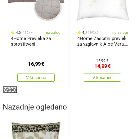
4,6
na zalogi
4,7
na zalogi
190x
302x
4Home Prevleka za
4Home Zaščitni prevlek
sprostitveni
za vzglavnik Aloe Vera,
vzglavnikNadomestni
70x 90 cm
vzglavnik Orient siva, 50
x 150 cm
16,99 €
16,99
€
14,99
€
V košarico
V košarico
Next
Nazadnje ogledano