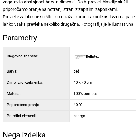
zagotavlja obstojnost barv in dimenzij. Da bi prevlek čim dlje služil,
priporočamo pranje na notranji strani z zaprtimi zaponkami.
Prevleke za blazine so šite iz metraža, zaradi raznolikosti vzorca pa je
lahko vsaka prevleka nekoliko drugačna. Fotografija je le ilustrativna.
Parametry
Blagovna znamka:
Bellatex
Barva:
bež
Dimenzije vzglavnika:
40 x 40 cm
Material:
100% bombaž
Priporočeno pranje:
40 °C
Pritrdilni elementi:
zadrga
Nega izdelka