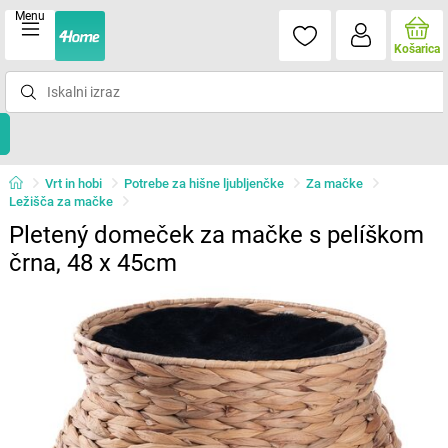
Menu
Košarica
Vrt in hobi
Potrebe za hišne ljubljenčke
Za mačke
Ležišča za mačke
Pletený domeček za mačke s pelíškom
črna, 48 x 45cm