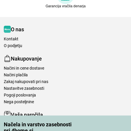
Garancija vračila denarja
O nas
Kontakt
O podjetju
Nakupovanje
Načini in cene dostave
Načini plačila
Zakaj nakupovati pri nas
Nastavitve zasebnosti
Pogoji poslovanja
Nega posteljnine
Vaša naročila
Načela in varstvo zasebnosti
Moj račun
pri 4home.si