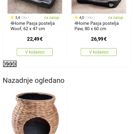
3,4
na zalogi
4,0
na zalogi
26x
144x
4Home Pasja postelja
4Home Pasja postelja
Woof, 62 x 47 cm
Paw, 80 x 60 cm
22,49
€
26,99
€
V košarico
V košarico
Next
Nazadnje ogledano