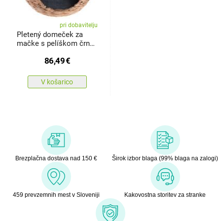
pri dobavitelju
Pletený domeček za
mačke s pelíškom črna,
48 x 45cm
86,49
€
V košarico
Brezplačna dostava nad 150 €
Širok izbor blaga (99% blaga na zalogi)
459 prevzemnih mest v Sloveniji
Kakovostna storitev za stranke