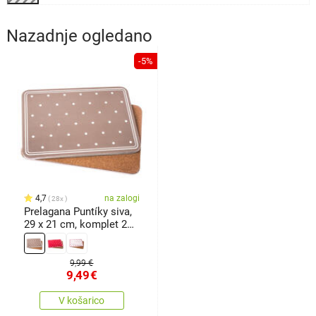
Nazadnje ogledano
-5%
4,7
na zalogi
28x
Prelagana Puntíky siva,
29 x 21 cm, komplet 2
kos
9,99 €
9,49
€
V košarico