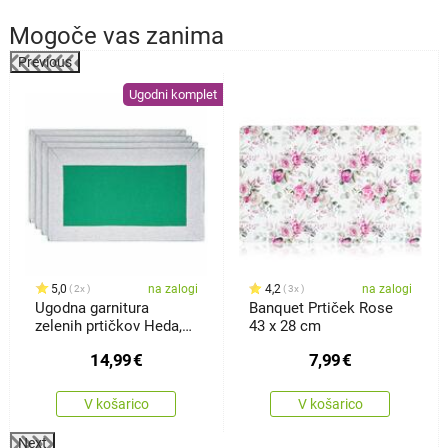
Mogoče vas zanima
Previous
%
Ugodni komplet
5,0
na zalogi
4,2
na zalogi
2x
3x
Ugodna garnitura
Banquet Prtiček Rose
zelenih prtičkov Heda,
43 x 28 cm
30 x 50cm, 4 kosi
14,99
€
7,99
€
V košarico
V košarico
Next