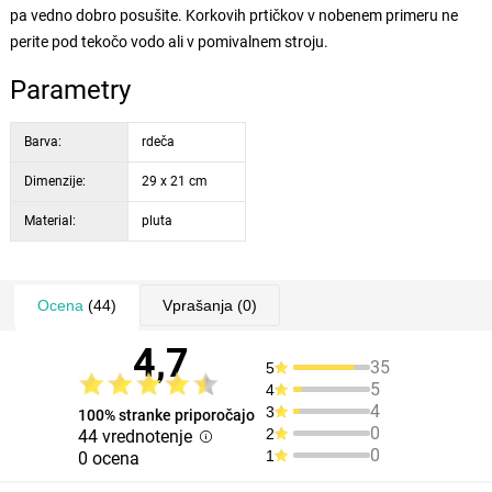
pa vedno dobro posušite. Korkovih prtičkov v nobenem primeru ne
perite pod tekočo vodo ali v pomivalnem stroju.
Parametry
Barva:
rdeča
Dimenzije:
29 x 21 cm
Material:
pluta
Ocena
(44)
Vprašanja
(0)
4,7
35
5
5
4
4
3
100% stranke priporočajo
0
2
44 vrednotenje
0
1
0 ocena