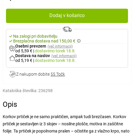
Dodaj v košarico
Na zalogi pri dobavitelju
Brezplačna dostava nad 150,00 €
Osebni prevzem
(več informacij)
od 5,59 €
|
dostavimo
torek 18.8.
Dostava na naslov
(več informacij)
od 5,19 €
|
dostavimo
torek 18.8.
Z nakupom dobite
55 Točk
Kataloška številka:
236298
Opis
Korkov prtiček je ne samo praktičen, ampak tudi brezčasen. Korkov
prtiček je sestavljen iz 3 slojev – nosilne plošče, motiva in zaščitne
folije. Ta prtiček je popolnoma pralen – očistite ga z vlažno krpo, nato