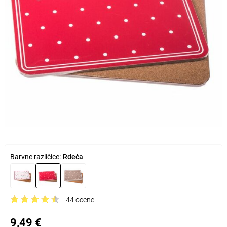
Barvne različice:
Rdeča
44 ocene
9,49 €