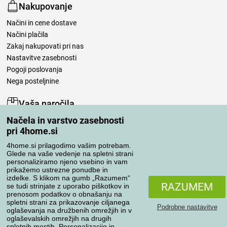
Nakupovanje
Načini in cene dostave
Načini plačila
Zakaj nakupovati pri nas
Nastavitve zasebnosti
Pogoji poslovanja
Nega posteljnine
Vaša naročila
Načela in varstvo zasebnosti
Moj račun
pri 4home.si
Pregled naročil
Reklamacija
4home.si prilagodimo vašim potrebam.
Glede na vaše vedenje na spletni strani
Odstop od kupoprodajne pogodbe
personaliziramo njeno vsebino in vam
Pravila obdelave ocen
prikažemo ustrezne ponudbe in
izdelke. S klikom na gumb „Razumem“
RAZUMEM
se tudi strinjate z uporabo piškotkov in
Načini prevoza
prenosom podatkov o obnašanju na
spletni strani za prikazovanje ciljanega
Podrobne nastavitve
oglaševanja na družbenih omrežjih in v
oglaševalskih omrežjih na drugih
spletnih mestih. Personalizacijo in