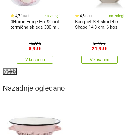
4,7
na zalogi
4,5
na zalogi
16x
9x
4Home Forge Hot&Cool
Banquet Set skodelic
termična skleda 300 ml,
Shape 14,3 cm, 6 kos
2 kos
13,99 €
27,99 €
8,99
€
21,99
€
V košarico
V košarico
Next
Nazadnje ogledano