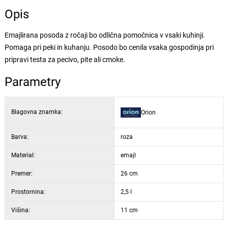
Opis
Emajlirana posoda z ročaji bo odlična pomočnica v vsaki kuhinji.
Pomaga pri peki in kuhanju. Posodo bo cenila vsaka gospodinja pri
pripravi testa za pecivo, pite ali cmoke.
Parametry
Blagovna znamka:
Orion
Barva:
roza
Material:
emajl
Premer:
26 cm
Prostornina:
2,5 l
Višina:
11 cm