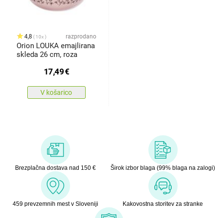
4,8
razprodano
10x
Orion LOUKA emajlirana
skleda 26 cm, roza
17,49
€
V košarico
Brezplačna dostava nad 150 €
Širok izbor blaga (99% blaga na zalogi)
459 prevzemnih mest v Sloveniji
Kakovostna storitev za stranke