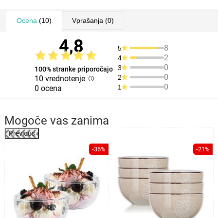
Ocena
(10)
Vprašanja
(0)
4,8
8
5
2
4
0
3
100% stranke priporočajo
0
2
10 vrednotenje
0
1
0 ocena
Mogoče vas zanima
Previous
%
-36%
-21%