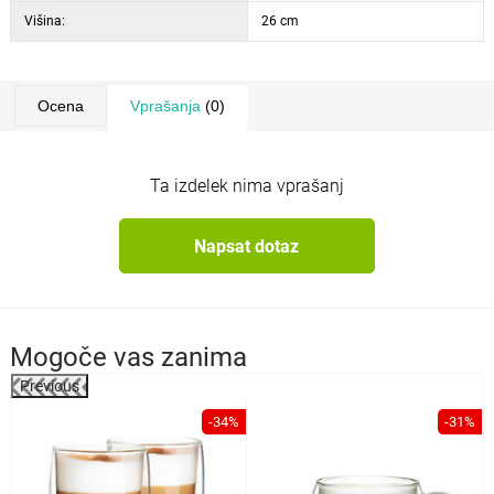
Višina:
26 cm
Ocena
Vprašanja
(0)
Ta izdelek nima vprašanj
Napsat dotaz
Mogoče vas zanima
Previous
%
-34%
-31%