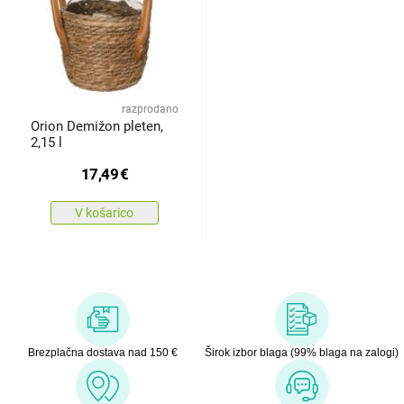
razprodano
Orion Demižon pleten,
2,15 l
17,49
€
V košarico
Brezplačna dostava nad 150 €
Širok izbor blaga (99% blaga na zalogi)