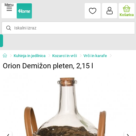
Menu
Košarica
Kuhinja in jedilnica
Kozarci in vrči
Vrči in karafe
Orion Demižon pleten, 2,15 l