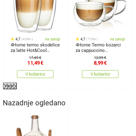
4,7
na zalogi
4,7
na zalogi
4258x
7708x
4Home termo skodelice
4Home Termo kozarci
za latte Hot&Cool
za cappuccino
410ml, 2 kos
Hot&Cool 280 ml, 2
17,49 €
12,99 €
kosa
11,49
€
8,99
€
V košarico
V košarico
Next
Nazadnje ogledano