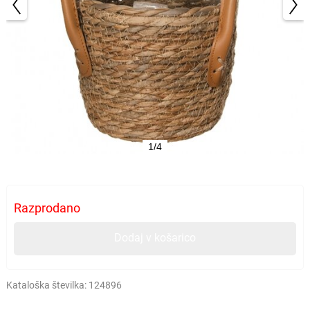
1/4
Razprodano
Dodaj v košarico
Kataloška številka:
124896