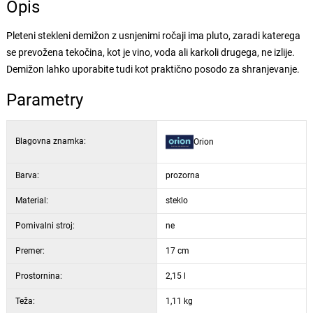
Opis
Pleteni stekleni demižon z usnjenimi ročaji ima pluto, zaradi katerega
se prevožena tekočina, kot je vino, voda ali karkoli drugega, ne izlije.
Demižon lahko uporabite tudi kot praktično posodo za shranjevanje.
Parametry
Blagovna znamka:
Orion
Barva:
prozorna
Material:
steklo
Pomivalni stroj:
ne
Premer:
17 cm
Prostornina:
2,15 l
Teža:
1,11 kg