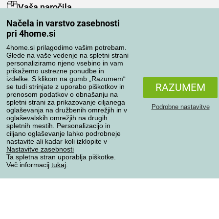
Vaša naročila
Načela in varstvo zasebnosti
Moj račun
pri 4home.si
Pregled naročil
Reklamacija
4home.si prilagodimo vašim potrebam.
Glede na vaše vedenje na spletni strani
Odstop od kupoprodajne pogodbe
personaliziramo njeno vsebino in vam
Pravila obdelave ocen
prikažemo ustrezne ponudbe in
izdelke. S klikom na gumb „Razumem“
RAZUMEM
se tudi strinjate z uporabo piškotkov in
Načini prevoza
prenosom podatkov o obnašanju na
spletni strani za prikazovanje ciljanega
Podrobne nastavitve
oglaševanja na družbenih omrežjih in v
oglaševalskih omrežjih na drugih
spletnih mestih. Personalizacijo in
Načini plačila
ciljano oglaševanje lahko podrobneje
nastavite ali kadar koli izklopite v
Nastavitve zasebnosti
Ta spletna stran uporablja piškotke.
Zanesljiva trgovina
Več informacij
tukaj
.
Varstvo osebnih podatkov