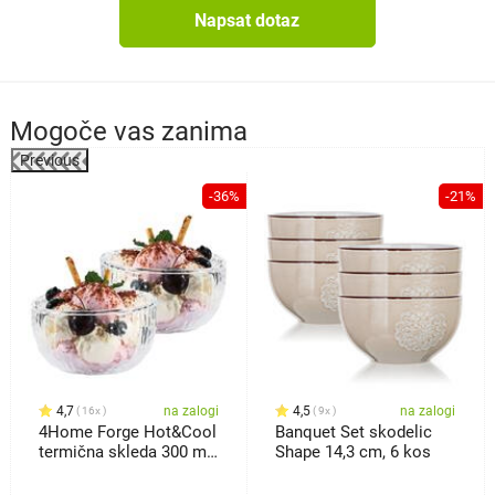
Napsat dotaz
Mogoče vas zanima
Previous
%
-36%
-21%
4,7
na zalogi
4,5
na zalogi
16x
9x
4Home Forge Hot&Cool
Banquet Set skodelic
termična skleda 300 ml,
Shape 14,3 cm, 6 kos
2 kos