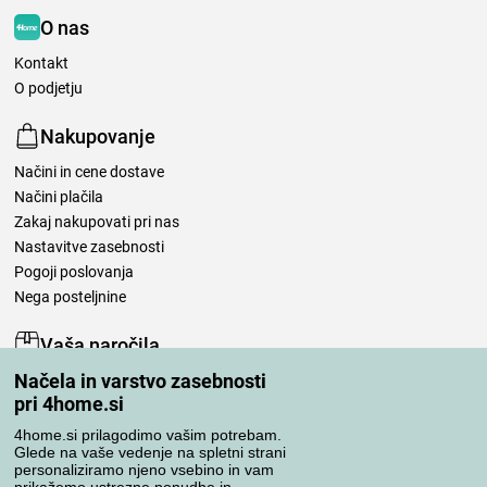
O nas
Kontakt
O podjetju
Nakupovanje
Načini in cene dostave
Načini plačila
Zakaj nakupovati pri nas
Nastavitve zasebnosti
Pogoji poslovanja
Nega posteljnine
Vaša naročila
Načela in varstvo zasebnosti
Moj račun
pri 4home.si
Pregled naročil
Reklamacija
4home.si prilagodimo vašim potrebam.
Glede na vaše vedenje na spletni strani
Odstop od kupoprodajne pogodbe
personaliziramo njeno vsebino in vam
Pravila obdelave ocen