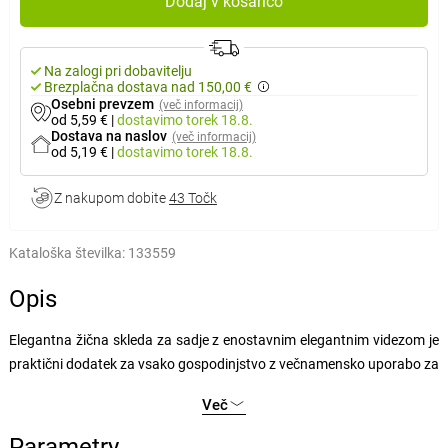
Dodaj v košarico
Na zalogi pri dobavitelju
Brezplačna dostava nad 150,00 €
Osebni prevzem
(več informacij)
od 5,59 €
|
dostavimo
torek 18.8.
Dostava na naslov
(več informacij)
od 5,19 €
|
dostavimo
torek 18.8.
Z nakupom dobite
43 Točk
Kataloška številka:
133559
Opis
Elegantna žična skleda za sadje z enostavnim elegantnim videzom je
praktični dodatek za vsako gospodinjstvo z večnamensko uporabo za
shranjevanje sadja in kot dekoracija.
Več
Posoda je izdelana iz kovinske lakirane žice. Prednost žičnih posod je,
da so odprte in zračne, zato sadje v njih ne gnije. Žična posoda s
Parametry