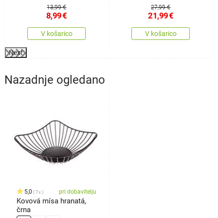
13,99 €
27,99 €
8,99
€
21,99
€
V košarico
V košarico
Next
Nazadnje ogledano
5,0
pri dobavitelju
7x
Kovová mísa hranatá,
črna