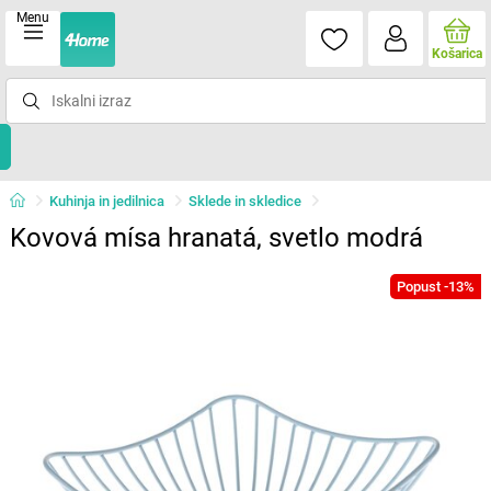
Menu
Košarica
Kuhinja in jedilnica
Sklede in skledice
Kovová mísa hranatá, svetlo modrá
Popust -13%