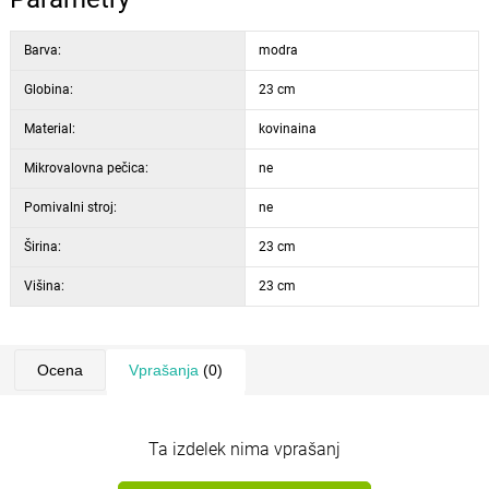
polnim dnom se lahko uporablja tudi za majhno sadje, kot so češnje,
višnje, ribez ali kosmulje, izven sezone pa za sladkarije ali druge
Barva:
modra
dobrote.
Globina:
23 cm
Material:
kovinaina
Mikrovalovna pečica:
ne
Pomivalni stroj:
ne
Širina:
23 cm
Višina:
23 cm
Ocena
Vprašanja
(0)
Ta izdelek nima vprašanj