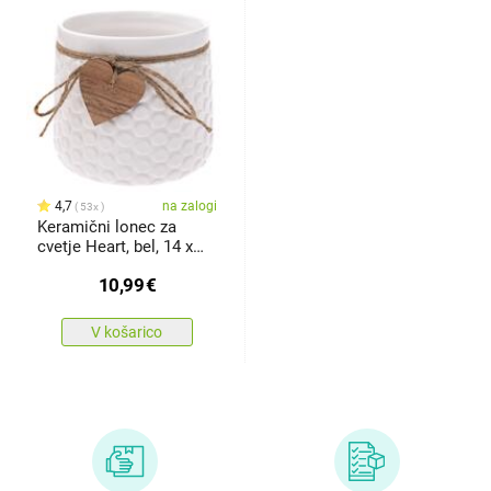
4,7
na zalogi
53x
Keramični lonec za
cvetje Heart, bel, 14 x
12,5 x11,5 cm
10,99
€
V košarico