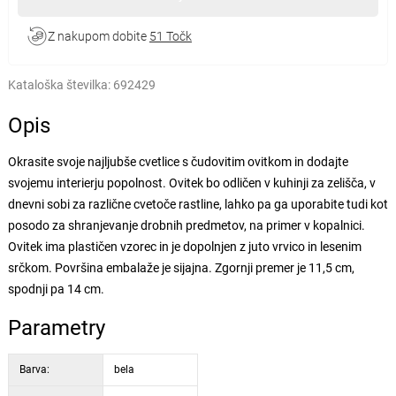
Z nakupom dobite
51 Točk
Kataloška številka:
692429
Opis
Okrasite svoje najljubše cvetlice s čudovitim ovitkom in dodajte
svojemu interierju popolnost. Ovitek bo odličen v kuhinji za zelišča, v
dnevni sobi za različne cvetoče rastline, lahko pa ga uporabite tudi kot
posodo za shranjevanje drobnih predmetov, na primer v kopalnici.
Ovitek ima plastičen vzorec in je dopolnjen z juto vrvico in lesenim
srčkom. Površina embalaže je sijajna. Zgornji premer je 11,5 cm,
spodnji pa 14 cm.
Parametry
Barva:
bela