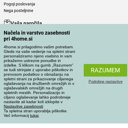
Pogoji poslovanja
Nega posteljnine
Vaša naročila
Načela in varstvo zasebnosti
Moj račun
pri 4home.si
Pregled naročil
Reklamacija
4home.si prilagodimo vašim potrebam.
Glede na vaše vedenje na spletni strani
Odstop od kupoprodajne pogodbe
personaliziramo njeno vsebino in vam
Pravila obdelave ocen
prikažemo ustrezne ponudbe in
izdelke. S klikom na gumb „Razumem“
RAZUMEM
se tudi strinjate z uporabo piškotkov in
Načini prevoza
prenosom podatkov o obnašanju na
spletni strani za prikazovanje ciljanega
Podrobne nastavitve
oglaševanja na družbenih omrežjih in v
oglaševalskih omrežjih na drugih
spletnih mestih. Personalizacijo in
Načini plačila
ciljano oglaševanje lahko podrobneje
nastavite ali kadar koli izklopite v
Nastavitve zasebnosti
Ta spletna stran uporablja piškotke.
Zanesljiva trgovina
Več informacij
tukaj
.