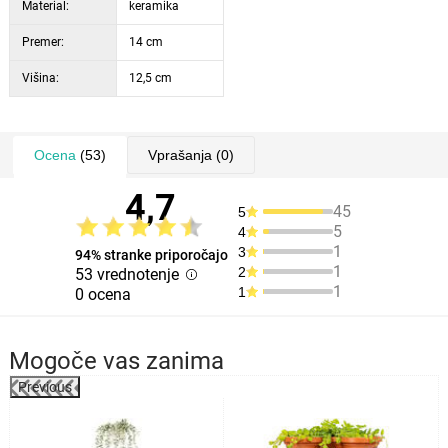
Material:
keramika
Premer:
14 cm
Višina:
12,5 cm
Ocena
(53)
Vprašanja
(0)
4,7
45
5
5
4
1
3
94% stranke priporočajo
1
2
53 vrednotenje
1
1
0 ocena
Mogoče vas zanima
Previous
%