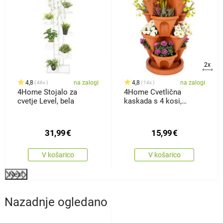
2x
4,8
na zalogi
4,8
na zalogi
46x
14x
4Home Stojalo za
4Home Cvetlična
cvetje Level, bela
kaskada s 4 kosi,
terakota
31,99
€
15,99
€
V košarico
V košarico
Next
Nazadnje ogledano