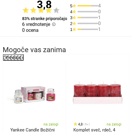
3,8
4
5
0
4
1
3
83% stranke priporočajo
0
2
6 vrednotenje
1
1
0 ocena
Mogoče vas zanima
Previous
%
na zalogi
4,8
na zalogi
5x
Yankee Candle Božični
Komplet sveč, rdeč, 4