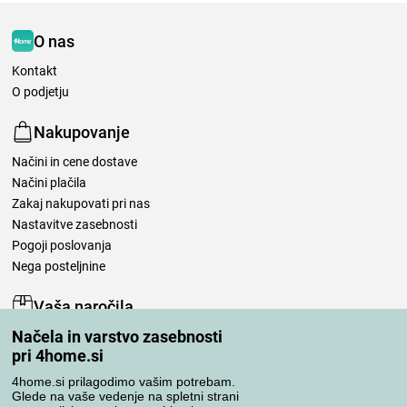
O nas
Kontakt
O podjetju
Nakupovanje
Načini in cene dostave
Načini plačila
Zakaj nakupovati pri nas
Nastavitve zasebnosti
Pogoji poslovanja
Nega posteljnine
Vaša naročila
Načela in varstvo zasebnosti
Moj račun
pri 4home.si
Pregled naročil
Reklamacija
4home.si prilagodimo vašim potrebam.
Glede na vaše vedenje na spletni strani
Odstop od kupoprodajne pogodbe