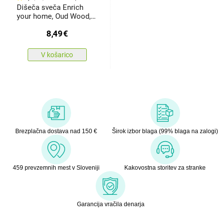
Dišeča sveča Enrich
your home, Oud Wood,
180 g,10,5 x 8 cm
8,49
€
V košarico
Brezplačna dostava nad 150 €
Širok izbor blaga (99% blaga na zalogi)
459 prevzemnih mest v Sloveniji
Kakovostna storitev za stranke
Garancija vračila denarja