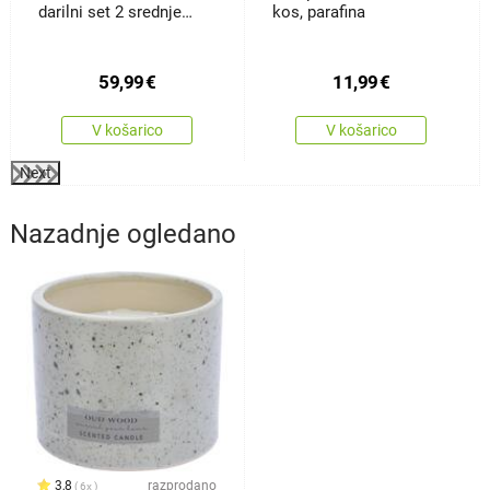
darilni set 2 srednje
kos, parafina
velike klasične sveče
59,99
€
11,99
€
V košarico
V košarico
Next
Nazadnje ogledano
3,8
razprodano
6x