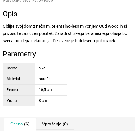
Kataloška številka:
699806
Opis
Oblijte svoj dom z nežnim, orientalno-lesnim vonjem Oud Wood in si
privoščite zaslužen počitek. Zaradi stilskega keramičnega ohišja bo
sveča tudi lepa dekoracija. Del sveče je tudi leseno pokrovček.
Parametry
Barva:
siva
Material:
parafin
Premer:
10,5 cm
Višina:
8 cm
Ocena
(6)
Vprašanja
(0)