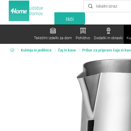
udobje
domov
Tekstilni izdelki za dom
Pohištvo
Dodatki in okraski
Ku
Kuhinja in jedilnica
Čaj in kava
Pribor za pripravo čaja in kav