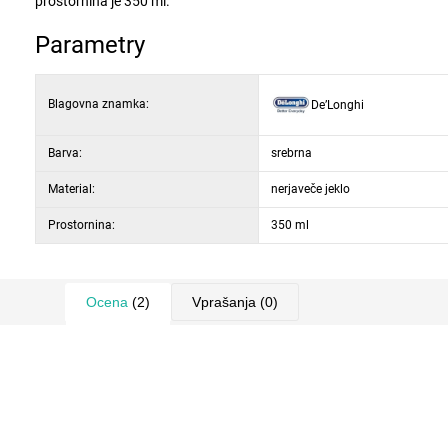
prostornina je 350 ml.
Parametry
Blagovna znamka:
De’Longhi
Barva:
srebrna
Material:
nerjaveče jeklo
Prostornina:
350 ml
Ocena
(2)
Vprašanja
(0)