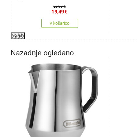
25,99 €
19,49
€
V košarico
Next
Nazadnje ogledano