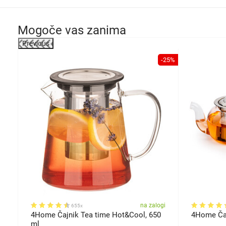
Mogoče vas zanima
Previous
-35%
-25%
gi
na zalogi
655x
10
4Home Čajnik Tea time Hot&Cool, 650
4Home Čaj
ml