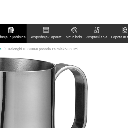
hinja in jedilnica
Gospodinjski aparati
Vrt in hobi
Pospravljanje
Lepota in 
e
Delonghi DLSC060 posoda za mleko 350 ml