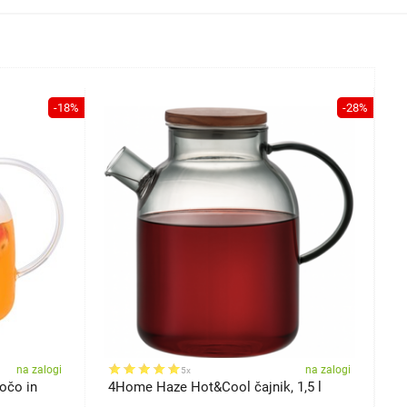
-18%
-28%
na zalogi
na zalogi
5x
očo in
4Home Haze Hot&Cool čajnik, 1,5 l
4
H