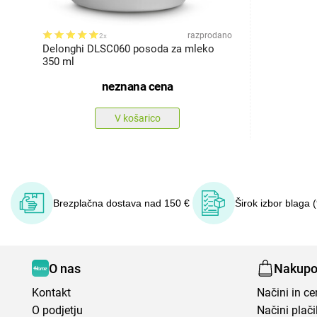
razprodano
2x
Delonghi DLSC060 posoda za mleko
350 ml
neznana cena
V košarico
Brezplačna dostava nad 150 €
Širok izbor blaga 
O nas
Nakupo
Kontakt
Načini in c
O podjetju
Načini plači