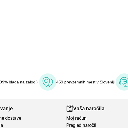
(99% blaga na zalogi)
459 prevzemnih mest v Sloveniji
vanje
Vaša naročila
ene dostave
Moj račun
la
Pregled naročil