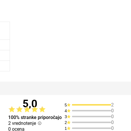
5,0
2
5
0
4
0
3
100% stranke priporočajo
0
2
2 vrednotenje
0
1
0 ocena