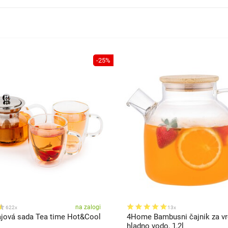
-25%
na zalogi
622x
13x
ová sada Tea time Hot&Cool
4Home Bambusni čajnik za vr
hladno vodo, 1,2l