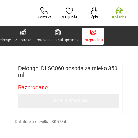
Vpis
Kontakt
Najljubše
Košarica
zdravje
Za otroke
Potovanja in nakupovanje
Razprodaja
Delonghi DLSC060 posoda za mleko 350
ml
Razprodano
Dodaj v košarico
Kataloška številka:
805784