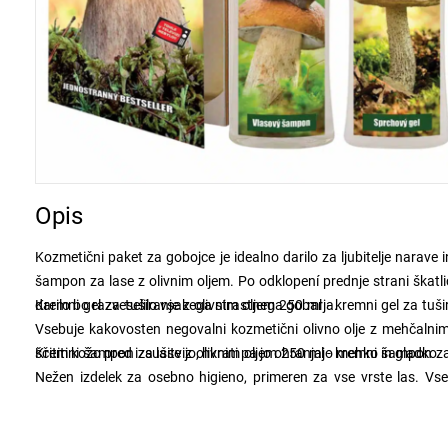
Opis
Kozmetični paket za gobojce je idealno darilo za ljubitelje narave i
šampon za lase z olivnim oljem. Po odklopení prednje strani škatli
darilo bo razveselilo vsakega strastnega gobarja.
Kremni gel za tuširanje z olivnim oljem 250 ml - kremni gel za tuš
Vsebuje kakovosten negovalni kozmetični olivno olje z mehčalnimi 
ščititi kožo pred izsušitvijo, hkrati pa jo ohranjajo mehko in gladko.
Kremni šampon za lase z olivnim oljem 250 ml - kremni šampon za 
Nežen izdelek za osebno higieno, primeren za vse vrste las. Vse
lastnostmi, ki podpirajo čistilne lastnosti izdelka, pomagajo ščititi 