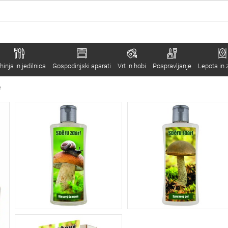
hinja in jedilnica
Gospodinjski aparati
Vrt in hobi
Pospravljanje
Lepota in 
e