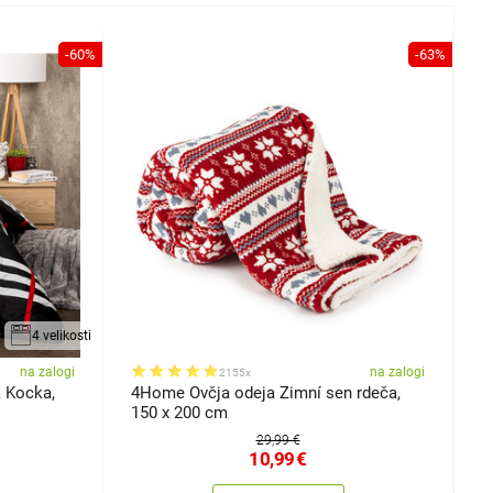
-60%
-63%
4 velikosti
na zalogi
na zalogi
2155x
a Kocka,
4Home Ovčja odeja Zimní sen rdeča,
4
150 x 200 cm
A
29,99 €
10,99
€