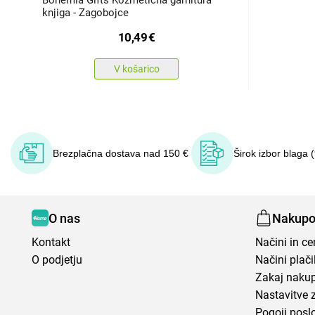
Bohemia Gifts Kozmetična garnitura
knjiga - Zagobojce
10,49
€
V košarico
Brezplačna dostava nad 150 €
Širok izbor blaga 
O nas
Nakupo
Kontakt
Načini in c
O podjetju
Načini plači
Zakaj nakup
Nastavitve 
Pogoji posl