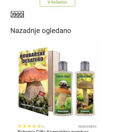
V košarico
Next
Nazadnje ogledano
razprodano
3x