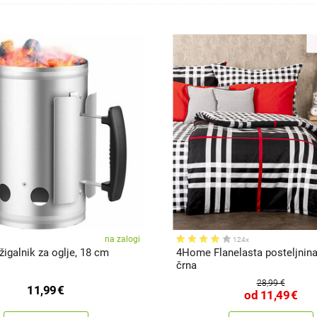
na zalogi
124x
žigalnik za oglje, 18 cm
4Home Flanelasta posteljnin
črna
28,99 €
11,99
€
od
11,49
€