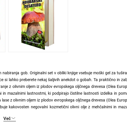
n nabiranja gob. Originalni set v obliki knjige vsebuje moški gel za tušira
ce si lahko preberete nekaj šaljivih anekdot o gobah. Ta praktično in z
iranje z olivnim oljem iz plodov evropskega oljčnega drevesa (Olea Euro
in mazalnimi lastnostmi, ki podpirajo čistilne lastnosti izdelka in po
lase z olivnim oljem iz plodov evropskega oljčnega drevesa (Olea Euro
buje kakovosten negovalni kozmetični olivni olje z mehčalnimi in maz
lase in lasišče pred izsušitvijo ter hkrati ohranjajo kožo mehko in nežno.
Več