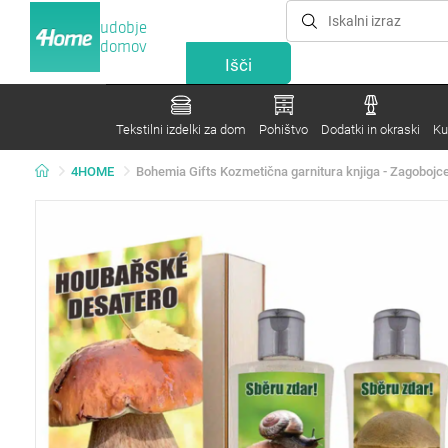
udobje
domov
Tekstilni izdelki za dom
Pohištvo
Dodatki in okraski
Ku
4HOME
Bohemia Gifts Kozmetična garnitura knjiga - Zagobojc