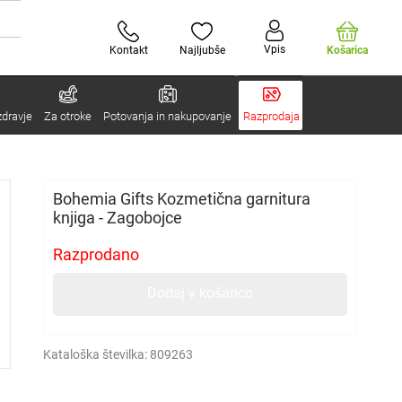
Vpis
Kontakt
Najljubše
Košarica
zdravje
Za otroke
Potovanja in nakupovanje
Razprodaja
Bohemia Gifts Kozmetična garnitura
knjiga - Zagobojce
Razprodano
Dodaj v košarico
Kataloška številka:
809263