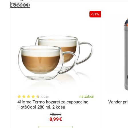
Previous
-19%
-31%
kosti
ju
na zalogi
7708x
4Home Termo kozarci za cappuccino
Vander pri
Hot&Cool 280 ml, 2 kosa
12,99 €
8,99
€