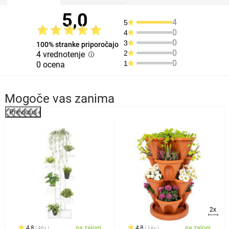
5,0
4
5
0
4
0
3
100% stranke priporočajo
0
2
4 vrednotenje
0
1
0 ocena
Mogoče vas zanima
Previous
%
2x
4,8
na zalogi
4,8
na zalogi
46x
14x