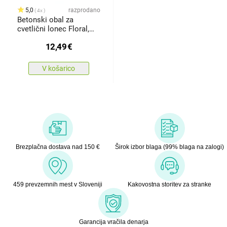
5,0
razprodano
4x
Betonski obal za
cvetlični lonec Floral,
16,5 x13,5 cm
12,49
€
V košarico
Brezplačna dostava nad 150 €
Širok izbor blaga (99% blaga na zalogi)
459 prevzemnih mest v Sloveniji
Kakovostna storitev za stranke
Garancija vračila denarja