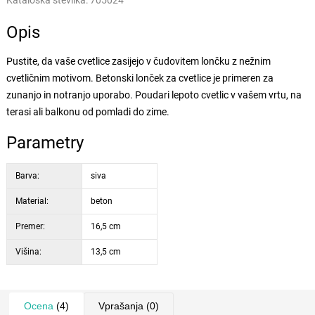
Kataloška številka:
705024
Opis
Pustite, da vaše cvetlice zasijejo v čudovitem lončku z nežnim
cvetličnim motivom. Betonski lonček za cvetlice je primeren za
zunanjo in notranjo uporabo. Poudari lepoto cvetlic v vašem vrtu, na
terasi ali balkonu od pomladi do zime.
Parametry
Barva:
siva
Material:
beton
Premer:
16,5 cm
Višina:
13,5 cm
Ocena
(4)
Vprašanja
(0)