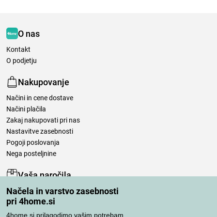
O nas
Kontakt
O podjetju
Nakupovanje
Načini in cene dostave
Načini plačila
Zakaj nakupovati pri nas
Nastavitve zasebnosti
Pogoji poslovanja
Nega posteljnine
Vaša naročila
Načela in varstvo zasebnosti
Moj račun
pri 4home.si
Pregled naročil
Reklamacija
4home.si prilagodimo vašim potrebam.