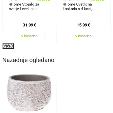
4Home Stojalo za
4Home Cvetlična
cvetje Level, bela
kaskada s 4 kosi,
terakota
31,99
€
15,99
€
V košarico
V košarico
Next
Nazadnje ogledano