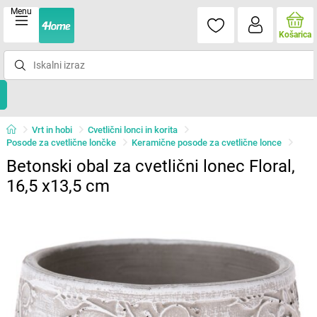
Menu
Košarica
Vrt in hobi
Cvetlični lonci in korita
Posode za cvetlične lončke
Keramične posode za cvetlične lonce
Betonski obal za cvetlični lonec Floral,
16,5 x13,5 cm