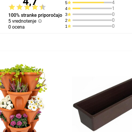
4,7
4
5
1
4
0
3
100% stranke priporočajo
0
2
5 vrednotenje
0
1
0 ocena