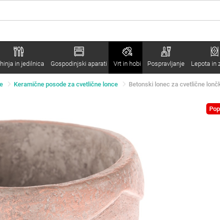
hinja in jedilnica
Gospodinjski aparati
Vrt in hobi
Pospravljanje
Lepota in 
ke
Keramične posode za cvetlične lonce
Betonski lonec za cvetlične lonč
Pop