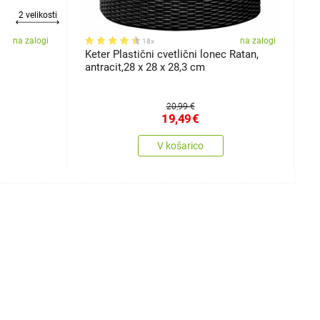
2 velikosti
na zalogi
na zalogi
18x
Keter Plastični cvetlični lonec Ratan,
C
antracit,28 x 28 x 28,3 cm
20,99 €
19,49
€
V košarico