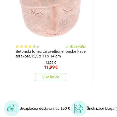
pri dobavitelju
5x
Betonski lonec za cvetlične lončke Face
terakota,15,5 x 11 x 14 cm
12,99 €
11,99
€
V košarico
Brezplačna dostava nad 150 €
Širok izbor blaga 