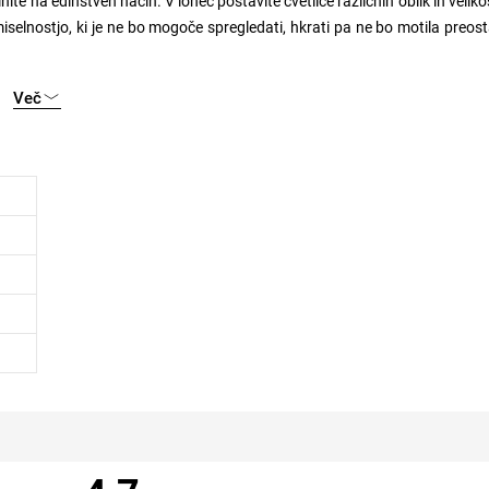
ite na edinstven način. V lonec postavite cvetlice različnih oblik in velikos
selnostjo, ki je ne bo mogoče spregledati, hkrati pa ne bo motila preos
Več