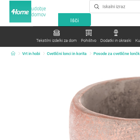
udobje
domov
Tekstilni izdelki za dom
Pohištvo
Dodatki in okraski
Ku
Vrt in hobi
Cvetlični lonci in korita
Posode za cvetlične lonč