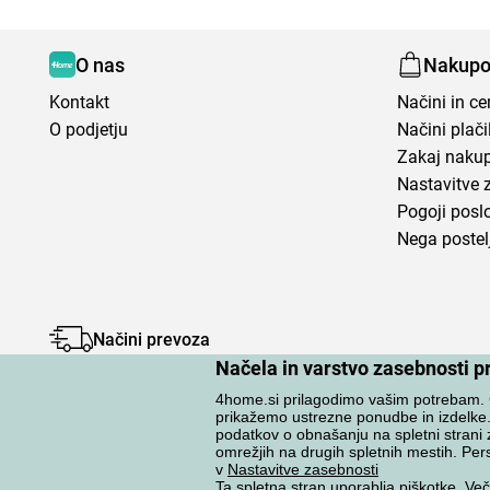
O nas
Nakupo
Kontakt
Načini in c
O podjetju
Načini plači
Zakaj nakup
Nastavitve 
Pogoji posl
Nega postel
Načini prevoza
Načela in varstvo zasebnosti p
4home.si prilagodimo vašim potrebam. G
prikažemo ustrezne ponudbe in izdelke
podatkov o obnašanju na spletni strani 
omrežjih na drugih spletnih mestih. Pers
Varstvo osebnih podatkov
v
Nastavitve zasebnosti
Ta spletna stran uporablja piškotke. Več