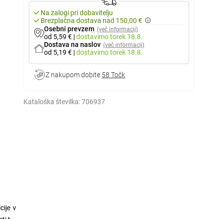
Na zalogi pri dobavitelju
Brezplačna dostava nad 150,00 €
Osebni prevzem
(več informacij)
od 5,59 €
|
dostavimo
torek 18.8.
Dostava na naslov
(več informacij)
od 5,19 €
|
dostavimo
torek 18.8.
Z nakupom dobite
58 Točk
Kataloška številka:
706937
cije v