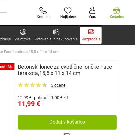
Vpis
Kontakt
Najljubše
Košarica
zdravje
Za otroke
Potovanja in nakupovanje
Razprodaja
ke Face terakota,15,5 x 11 x 14 cm
Betonski lonec za cvetlične lončke Face
ust -8%
terakota,15,5 x 11 x 14 cm
5 ocene
12,99 €
prihranili 1,00 €
11,99 €
Dodaj v košarico