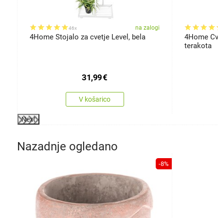
gi
na zalogi
46x
4Home Stojalo za cvetje Level, bela
4Home Cve
terakota
31,99
€
V košarico
Next
Nazadnje ogledano
-8%