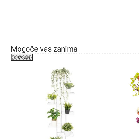
Mogoče vas zanima
Previous
-20%