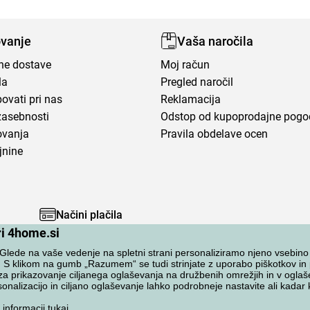
vanje
Vaša naročila
ene dostave
Moj račun
la
Pregled naročil
ovati pri nas
Reklamacija
zasebnosti
Odstop od kupoprodajne pog
ovanja
Pravila obdelave ocen
jnine
Načini plačila
ri 4home.si
lede na vaše vedenje na spletni strani personaliziramo njeno vsebino
. S klikom na gumb „Razumem“ se tudi strinjate z uporabo piškotkov i
za prikazovanje ciljanega oglaševanja na družbenih omrežjih in v oglaš
onalizacijo in ciljano oglaševanje lahko podrobneje nastavite ali kadar ko
 informacij
tukaj
.