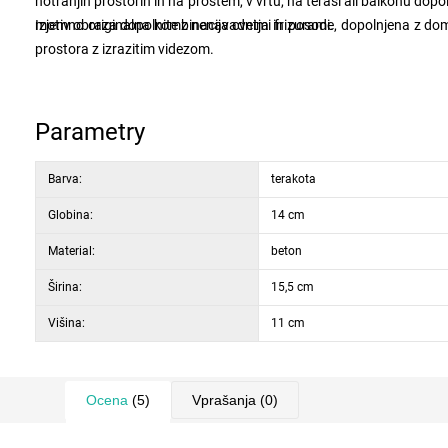
notranjih prostorih in na prostem, v vrtu, na terasi ali balkonu dopoln
motiv obraza dopolnite z nenavadnimi frizurami.
Izjemno originalna kombinacija cvetja in posode, dopolnjena z domi
prostora z izrazitim videzom.
Parametry
Barva:
terakota
Globina:
14 cm
Material:
beton
Širina:
15,5 cm
Višina:
11 cm
Ocena
(5)
Vprašanja
(0)