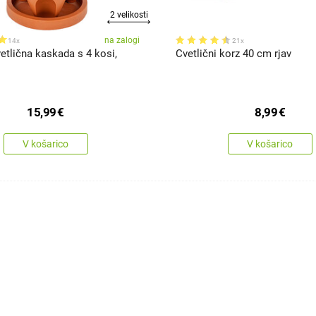
2 velikosti
na zalogi
14x
21x
tlična kaskada s 4 kosi,
Cvetlični korz 40 cm rjav
15,99
€
8,99
€
V košarico
V košarico