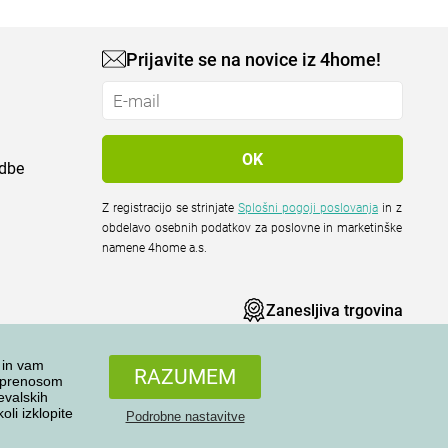
Prijavite se na novice iz 4home!
odbe
Z registracijo se strinjate
Splošni pogoji poslovanja
in z
obdelavo osebnih podatkov za poslovne in marketinške
namene 4home a.s.
Zanesljiva trgovina
 in vam
RAZUMEM
n prenosom
evalskih
li izklopite
Podrobne nastavitve
Vse pravice pridržane © 2004-2026 4home, a.s.