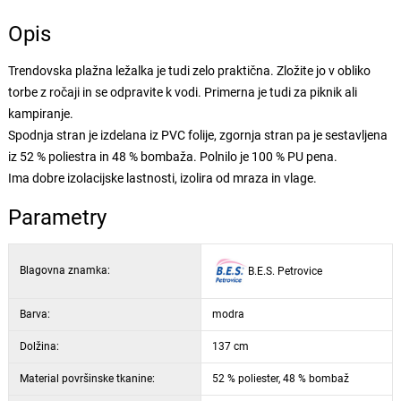
Opis
Trendovska plažna ležalka je tudi zelo praktična. Zložite jo v obliko
torbe z ročaji in se odpravite k vodi. Primerna je tudi za piknik ali
kampiranje.
Spodnja stran je izdelana iz PVC folije, zgornja stran pa je sestavljena
iz 52 % poliestra in 48 % bombaža. Polnilo je 100 % PU pena.
Ima dobre izolacijske lastnosti, izolira od mraza in vlage.
Parametry
Blagovna znamka:
B.E.S. Petrovice
Barva:
modra
Dolžina:
137 cm
Material površinske tkanine:
52 % poliester, 48 % bombaž