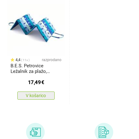
4,4
razprodano
11x
B.E.S. Petrovice
Ležalnik za plažo,
modro-turkiznečrte z
17,49
€
ribicami
V košarico