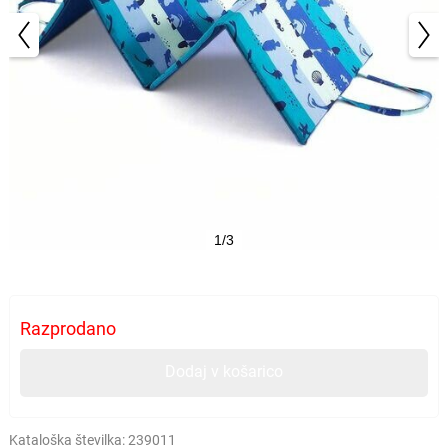
1/3
Razprodano
Dodaj v košarico
Kataloška številka:
239011