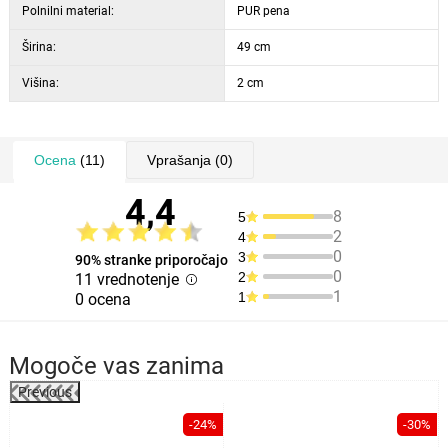
Polnilni material:
PUR pena
Širina:
49 cm
Višina:
2 cm
Ocena
(11)
Vprašanja
(0)
4,4
8
5
2
4
0
3
90% stranke priporočajo
0
2
11 vrednotenje
1
1
0 ocena
Mogoče vas zanima
Previous
-24%
-30%