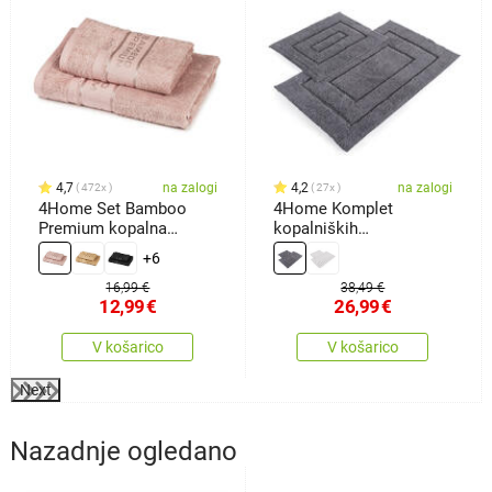
4,7
na zalogi
4,2
na zalogi
472x
27x
4Home Set Bamboo
4Home Komplet
Premium kopalna
kopalniških
brisača inbrisača roza,
predpražnikov Retta, 50x
+6
70 x 140 cm, 50 x 100
60 cm, 60 x 100 cm
cm
16,99 €
38,49 €
12,99
€
26,99
€
V košarico
V košarico
Next
Nazadnje ogledano