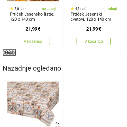
3,0
na zalogi
4,3
na zalogi
2x
3x
Prtiček Jesensko listje,
Prtiček Jesenski
120 x 140 cm
cvetovi, 120 x 140 cm
21,99
€
21,99
€
V košarico
V košarico
Next
Nazadnje ogledano
4x