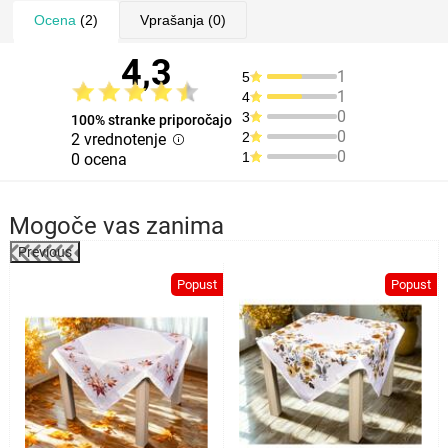
Ocena
(2)
Vprašanja
(0)
4,3
1
5
1
4
0
3
100% stranke priporočajo
0
2
2 vrednotenje
0
1
0 ocena
Mogoče vas zanima
Previous
%
Popust
Popust