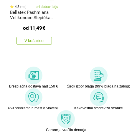
4,3
pri dobavitelju
2x
Bellatex Pashmiana
Velikonoce Slepička
bež, 50 x
od
11,49
€
V košarico
Brezplačna dostava nad 150 €
Širok izbor blaga (99% blaga na zalogi)
459 prevzemnih mest v Sloveniji
Kakovostna storitev za stranke
Garancija vračila denarja