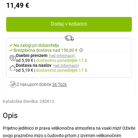
11,49 €
Dodaj v košarico
Na zalogi pri dobavitelju
Brezplačna dostava nad 150,00 €
Osebni prevzem
(več informacij)
od 5,59 €
|
dostavimo
ponedeljek 17.8.
Dostava na naslov
(več informacij)
od 5,19 €
|
dostavimo
ponedeljek 17.8.
Z nakupom dobite
56 Točk
Kataloška številka:
240813
Opis
Prijetno jedilnico in prava velikonočna atmosfera na vsaki mizi! Oživite
svojo praznično mizo s čudovito prtom z izvirnim velikonočnim