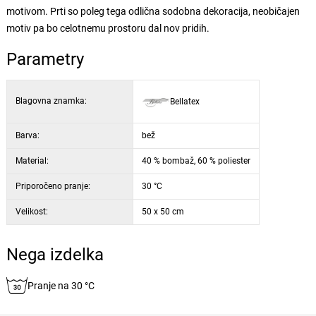
motivom. Prti so poleg tega odlična sodobna dekoracija, neobičajen
motiv pa bo celotnemu prostoru dal nov pridih.
Parametry
Blagovna znamka:
Bellatex
Barva:
bež
Material:
40 % bombaž, 60 % poliester
Priporočeno pranje:
30 °C
Velikost:
50 x 50 cm
Nega izdelka
Pranje na 30 °C