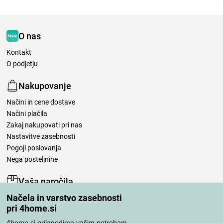
O nas
Kontakt
O podjetju
Nakupovanje
Načini in cene dostave
Načini plačila
Zakaj nakupovati pri nas
Nastavitve zasebnosti
Pogoji poslovanja
Nega posteljnine
Vaša naročila
Načela in varstvo zasebnosti
Moj račun
pri 4home.si
Pregled naročil
Reklamacija
4home.si prilagodimo vašim potrebam.