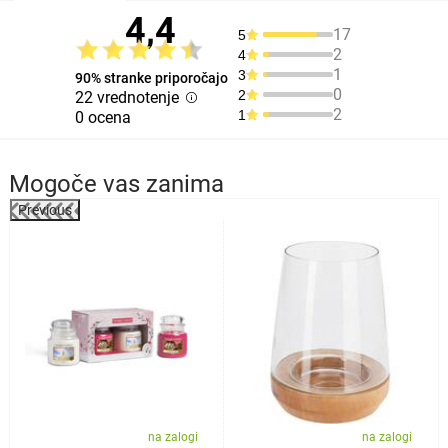
4,4
17
5
2
4
1
3
90% stranke priporočajo
0
2
22 vrednotenje
2
1
0 ocena
Mogoče vas zanima
Previous
na zalogi
na zalogi