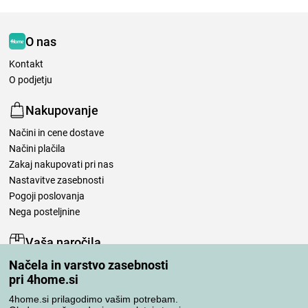
O nas
Kontakt
O podjetju
Nakupovanje
Načini in cene dostave
Načini plačila
Zakaj nakupovati pri nas
Nastavitve zasebnosti
Pogoji poslovanja
Nega posteljnine
Vaša naročila
Načela in varstvo zasebnosti
Moj račun
pri 4home.si
Pregled naročil
Reklamacija
4home.si prilagodimo vašim potrebam.