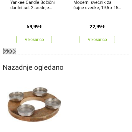
Yankee Candle Božični
Moderni svečnik za
darilni set 2 srednje
čajne svečke, 19,5 x 15
velike klasične sveče
cm,mangov les, steklo
59,99
€
22,99
€
V košarico
V košarico
Next
Nazadnje ogledano