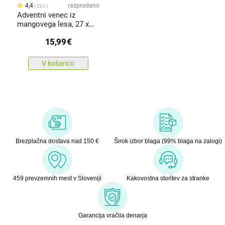
4,4
razprodano
22x
Adventni venec iz
mangovega lesa, 27 x
4,5 cm
15,99
€
V košarico
Brezplačna dostava nad 150 €
Širok izbor blaga (99% blaga na zalogi)
459 prevzemnih mest v Sloveniji
Kakovostna storitev za stranke
Garancija vračila denarja