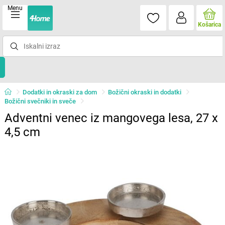
Menu
Košarica
Dodatki in okraski za dom
Božični okraski in dodatki
Božični svečniki in sveče
Adventni venec iz mangovega lesa, 27 x
4,5 cm