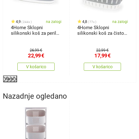
4,9
na zalogi
4,8
na zalogi
244x
77x
4Home Sklopni
4Home Sklopni
silikonski koš za perilo
silikonski koš za čisto
Clean
perilo Clean
26,99 €
22,99 €
22,99
€
17,99
€
V košarico
V košarico
Next
Nazadnje ogledano