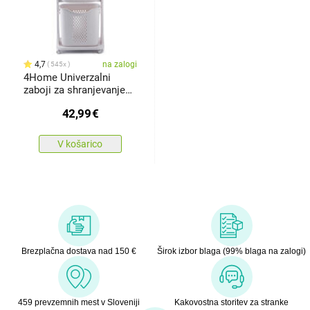
4,7
na zalogi
545x
4Home Univerzalni
zaboji za shranjevanje
na kolesih TRIS, 3 nivoji
42,99
€
V košarico
Brezplačna dostava nad 150 €
Širok izbor blaga (99% blaga na zalogi)
459 prevzemnih mest v Sloveniji
Kakovostna storitev za stranke