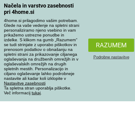
Načela in varstvo zasebnosti
Moj račun
pri 4home.si
Pregled naročil
Reklamacija
4home.si prilagodimo vašim potrebam.
Glede na vaše vedenje na spletni strani
Odstop od kupoprodajne pogodbe
personaliziramo njeno vsebino in vam
Pravila obdelave ocen
prikažemo ustrezne ponudbe in
izdelke. S klikom na gumb „Razumem“
RAZUMEM
se tudi strinjate z uporabo piškotkov in
Načini prevoza
prenosom podatkov o obnašanju na
spletni strani za prikazovanje ciljanega
Podrobne nastavitve
oglaševanja na družbenih omrežjih in v
oglaševalskih omrežjih na drugih
spletnih mestih. Personalizacijo in
Načini plačila
ciljano oglaševanje lahko podrobneje
nastavite ali kadar koli izklopite v
Nastavitve zasebnosti
Ta spletna stran uporablja piškotke.
Zanesljiva trgovina
Več informacij
tukaj
.
Varstvo osebnih podatkov
Vse pravice pridržane © 2004-2026 4home, a.s.