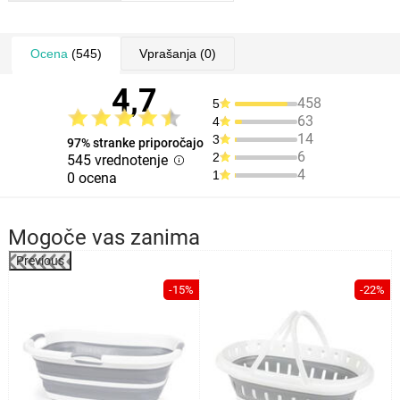
Ocena
(545)
Vprašanja
(0)
4,7
458
5
63
4
14
3
97% stranke priporočajo
6
2
545 vrednotenje
4
1
0 ocena
Mogoče vas zanima
Previous
-15%
-22%