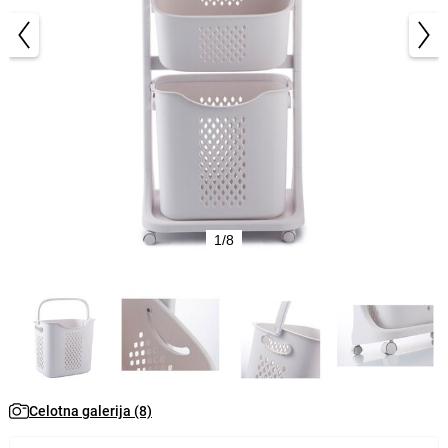
1/8
Celotna galerija (8)