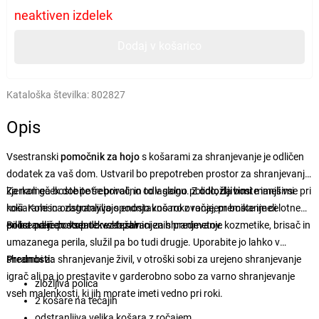
neaktiven izdelek
Dodaj v košarico
Kataloška številka:
802827
Opis
Vsestranski
pomočnik za hojo
s košarami za shranjevanje je odličen
dodatek za vaš dom. Ustvaril bo prepotreben prostor za shranjevanje,
kjerkoli ga boste potrebovali, in to v slogu. Z
Za nameček dobite še priročno odlagalno polico, da boste imeli vse pri
odložljivimi
manjšimi
košarami in odstranljivo spodnjo košaro z ročajem boste imeli
roki. Kolesca zagotavljajo enostavno rokovanje, premikanje celotne
enostaven dostop do vseh shranjenih predmetov.
police pa je povsem brez težav.
Bil bo odličen dodatek v kopalnici za shranjevanje kozmetike, brisač in
umazanega perila, služil pa bo tudi drugje. Uporabite jo lahko v
shrambi za shranjevanje živil, v otroški sobi za urejeno shranjevanje
Prednosti:
igrač ali pa jo prestavite v garderobno sobo za varno shranjevanje
zložljiva polica
vseh malenkosti, ki jih morate imeti vedno pri roki.
2 košare na tečajih
odstranljiva velika košara z ročajem