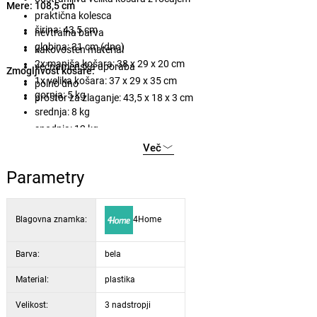
Mere: 108,5 cm
praktična kolesca
širina: 43,5 cm
nevtralna barva
globina: 31 cm (dno)
kakovosten material
2x manjša košara: 38 x 29 x 20 cm
večnamenska uporaba
Zmogljivost košare:
1x velika košara: 37 x 29 x 35 cm
polno dno
gornja: 5 kg
prostor za zlaganje: 43,5 x 18 x 3 cm
srednja: 8 kg
spodnja: 12 kg
Več
Parametry
Blagovna znamka:
4Home
Barva:
bela
Material:
plastika
Velikost:
3 nadstropji