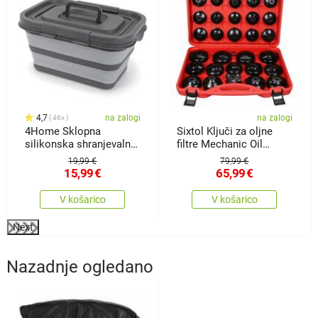
4,7
na zalogi
na zalogi
46x
4Home Sklopna
Sixtol Ključi za oljne
silikonska shranjevalna
filtre Mechanic Oil
škatla spokrovom
Wrench30, 1/2"
19,99 €
79,99 €
Storage
15,99
€
65,99
€
V košarico
V košarico
Next
Nazadnje ogledano