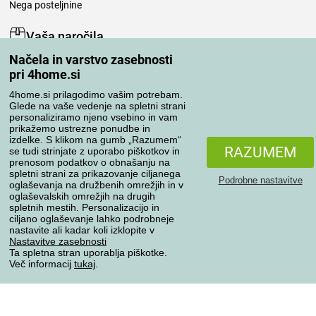
Nega posteljnine
Vaša naročila
Načela in varstvo zasebnosti
Moj račun
pri 4home.si
Pregled naročil
Reklamacija
4home.si prilagodimo vašim potrebam.
Glede na vaše vedenje na spletni strani
Odstop od kupoprodajne pogodbe
personaliziramo njeno vsebino in vam
Pravila obdelave ocen
prikažemo ustrezne ponudbe in
izdelke. S klikom na gumb „Razumem“
RAZUMEM
se tudi strinjate z uporabo piškotkov in
Načini prevoza
prenosom podatkov o obnašanju na
spletni strani za prikazovanje ciljanega
Podrobne nastavitve
oglaševanja na družbenih omrežjih in v
oglaševalskih omrežjih na drugih
spletnih mestih. Personalizacijo in
Načini plačila
ciljano oglaševanje lahko podrobneje
nastavite ali kadar koli izklopite v
Nastavitve zasebnosti
Ta spletna stran uporablja piškotke.
Zanesljiva trgovina
Več informacij
tukaj
.
Varstvo osebnih podatkov