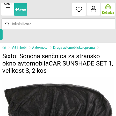
Menu
Košarica
Vrt in hobi
Avto-moto
Druga avtomobilska oprema
Sixtol Sončna senčnica za stransko
okno avtomobilaCAR SUNSHADE SET 1,
velikost S, 2 kos