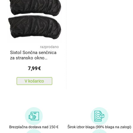
razprodano
Sixtol Sončna senčnica
za stransko okno
avtomobilaCAR
7,99
€
SUNSHADE SET 1,
velikost S, 2 kos
V košarico
Brezplačna dostava nad 150 €
Širok izbor blaga (99% blaga na zalogi)