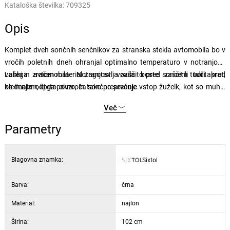
Kataloška številka:
709325
Opis
Komplet dveh sončnih senčnikov za stranska stekla avtomobila bo v
vročih poletnih dneh ohranjal optimalno temperaturo v notranjosti
vašega avtomobila. Notranjost vozila boste zaščitili tudi pred
Lahki in zračen material zagotavlja zaščito pred soncem tudi takrat,
bledenjem, ki ga povzroča sončno sevanje.
ko imate odprto okno, in tako preprečuje vstop žuželk, kot so muhe,
ose, itd. v vozilo. Enostavna namestitev.
Več
Parametry
Blagovna znamka:
Sixtol
Barva:
črna
Material:
najlon
Širina:
102 cm