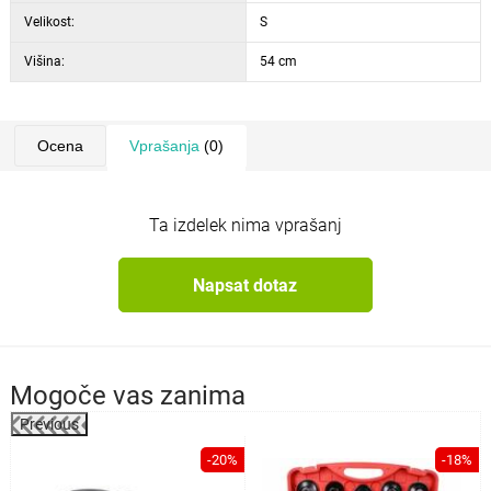
Velikost:
S
Višina:
54 cm
Ocena
Vprašanja
(0)
Ta izdelek nima vprašanj
Napsat dotaz
Mogoče vas zanima
Previous
-20%
-18%