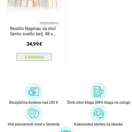
razprodano
Restilo Napinac za stol
Sento svetlo bež, 48 x
48 x 58 + 10 cm,
34,99
€
komplet 6 kosov
V košarico
Brezplačna dostava nad 150 €
Širok izbor blaga (99% blaga na zalogi)
459 prevzemnih mest v Sloveniji
Kakovostna storitev za stranke