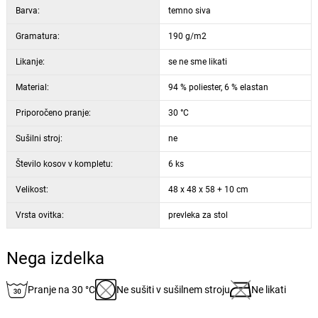
konstrukciji stola brez potrebe po zapenjanju.
Barva:
temno siva
Glavne prednosti izdelka:
Gramatura:
190 g/m2
elastičen in mehak material z elegantnim videzom
Likanje:
univerzalna barva, primerna za različne interiere
se ne sme likati
prevleka brez zapenjanja se enostavno natakne in sname
Material:
94 % poliester, 6 % elastan
Parametri in specifikacije:
Priporočeno pranje:
stil: klasičen
30 °C
barva: temno siva
Sušilni stroj:
ne
obdelava tkanine: guma
Število kosov v kompletu:
višina sedeža: 10 cm
6 ks
dimenzije sedeža stola 48 x 48 cm, višina stola 58 cm
Velikost:
48 x 48 x 58 + 10 cm
tip vzorca: gladek
Vrsta ovitka:
način zapiranja: brez zapiranja
prevleka za stol
Nega izdelka
Pranje na 30 °C
Ne sušiti v sušilnem stroju
Ne likati