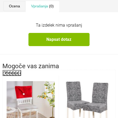
Ocena
Vprašanja
(0)
Ta izdelek nima vprašanj
Napsat dotaz
Mogoče vas zanima
Previous
%