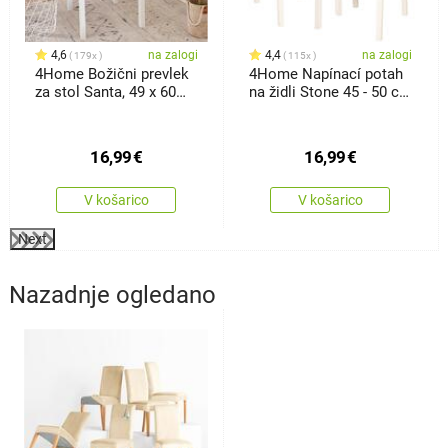
4,6
na zalogi
4,4
na zalogi
179x
115x
4Home Božični prevlek
4Home Napínací potah
za stol Santa, 49 x 60
na židli Stone 45 - 50 cm
cm,komplet 2 kos
,set 2 ks
16,99
€
16,99
€
V košarico
V košarico
Next
Nazadnje ogledano