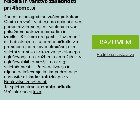
Načela in varstvo zasebnosti
Moj račun
pri 4home.si
Pregled naročil
Reklamacija
4home.si prilagodimo vašim potrebam.
Glede na vaše vedenje na spletni strani
Odstop od kupoprodajne pogodbe
personaliziramo njeno vsebino in vam
Pravila obdelave ocen
prikažemo ustrezne ponudbe in
izdelke. S klikom na gumb „Razumem“
RAZUMEM
se tudi strinjate z uporabo piškotkov in
Načini prevoza
prenosom podatkov o obnašanju na
spletni strani za prikazovanje ciljanega
Podrobne nastavitve
oglaševanja na družbenih omrežjih in v
oglaševalskih omrežjih na drugih
spletnih mestih. Personalizacijo in
Načini plačila
ciljano oglaševanje lahko podrobneje
nastavite ali kadar koli izklopite v
Nastavitve zasebnosti
Ta spletna stran uporablja piškotke.
Zanesljiva trgovina
Več informacij
tukaj
.
Varstvo osebnih podatkov
Vse pravice pridržane © 2004-2026 4home, a.s.