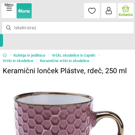
Menu
Košarica
Kuhinja in jedilnica
Vrčki, skodelice in čajniki
Vrčki in skodelice
Keramične vrčki in skodelice
Keramični lonček Plástve, rdeč, 250 ml