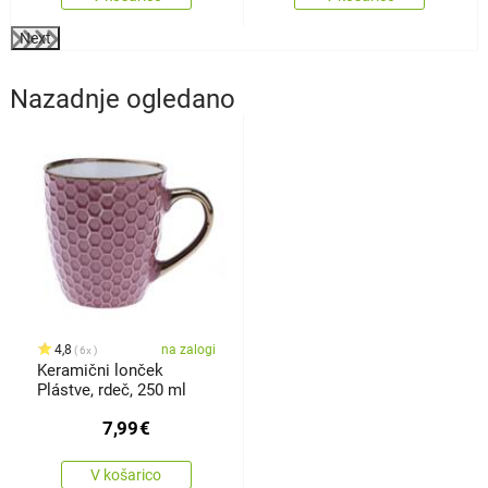
Next
Nazadnje ogledano
4,8
na zalogi
6x
Keramični lonček
Plástve, rdeč, 250 ml
7,99
€
V košarico