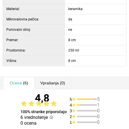
Material:
keramika
Mikrovalovna pečica:
da
Pomivalni stroj:
ne
Premer:
8 cm
Prostornina:
250 ml
Višina:
8 cm
Ocena
(6)
Vprašanja
(0)
4,8
5
5
1
4
0
3
100% stranke priporočajo
0
2
6 vrednotenje
0
1
0 ocena