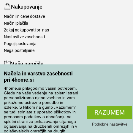
Nakupovanje
Načini in cene dostave
Načini plačila
Zakaj nakupovati pri nas
Nastavitve zasebnosti
Pogoji poslovanja
Nega posteljnine
Vaša naročila
Načela in varstvo zasebnosti
Moj račun
pri 4home.si
Pregled naročil
Reklamacija
4home.si prilagodimo vašim potrebam.
Glede na vaše vedenje na spletni strani
Odstop od kupoprodajne pogodbe
personaliziramo njeno vsebino in vam
Pravila obdelave ocen
prikažemo ustrezne ponudbe in
izdelke. S klikom na gumb „Razumem“
RAZUMEM
se tudi strinjate z uporabo piškotkov in
Načini prevoza
prenosom podatkov o obnašanju na
spletni strani za prikazovanje ciljanega
Podrobne nastavitve
oglaševanja na družbenih omrežjih in v
oglaševalskih omrežjih na drugih