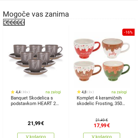
Mogoče vas zanima
Previous
-16%
4,4
na zalogi
4,8
na zalogi
32x
2x
Banquet Skodelica s
Komplet 4 keramičnih
podstavkom HEART 260
skodelic Frosting, 350
ml,rjava, 6 kos
ml
21,49 €
21,99
€
17,99
€
V košarico
V košarico