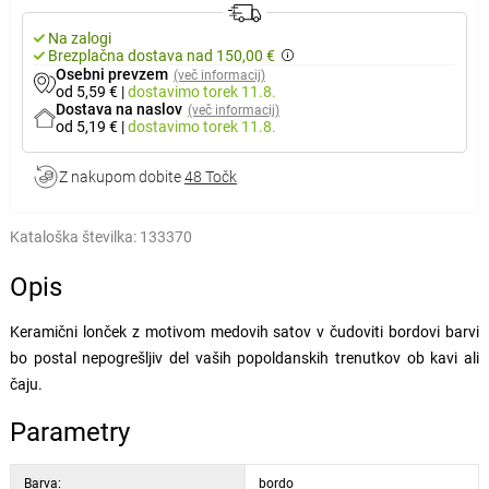
Na zalogi
Brezplačna dostava nad 150,00 €
Osebni prevzem
(več informacij)
od 5,59 €
|
dostavimo
torek 11.8.
Dostava na naslov
(več informacij)
od 5,19 €
|
dostavimo
torek 11.8.
Z nakupom dobite
48 Točk
Kataloška številka:
133370
Opis
Keramični lonček z motivom medovih satov v čudoviti bordovi barvi
bo postal nepogrešljiv del vaših popoldanskih trenutkov ob kavi ali
čaju.
Parametry
Barva:
bordo