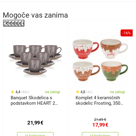
Mogoče vas zanima
Previous
-16%
4,4
na zalogi
4,8
na zalogi
32x
2x
Banquet Skodelica s
Komplet 4 keramičnih
podstavkom HEART 260
skodelic Frosting, 350
ml,rjava, 6 kos
ml
21,49 €
21,99
€
17,99
€
V košarico
V košarico