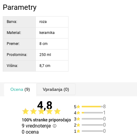
Parametry
Barva:
roza
Material:
keramika
Premer:
8 cm
Prostornina:
250 ml
Višina:
8,7 cm
Ocena
(9)
Vprašanja
(0)
4,8
8
5
1
4
0
3
100% stranke priporočajo
0
2
9 vrednotenje
0
1
0 ocena