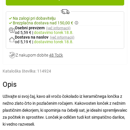
Na zalogi pri dobavitelju
Brezplačna dostava nad 150,00 €
Osebni prevzem
(več informacij)
od 5,59 €
|
dostavimo
torek 18.8.
Dostava na naslov
(več informacij)
od 5,19 €
|
dostavimo
torek 18.8.
Z nakupom dobite
48 Točk
Kataloška številka:
114924
Opis
Uživajte si svoj čaj, kavo ali vročo čokolado iz keramičnega lončka z
nežno zlato črto in pozlačenim ročajem. Kakovosten lonček z nežnim
plastičnim dekorjem, ki spominja na čebelji sat, je idealni spremljevalec
za počitek in sprostitev. Lonček je odličen tudi kot simpatično darilce,
ki vedno razveseli.