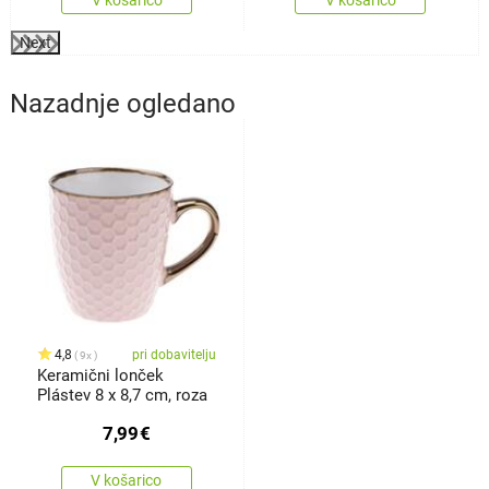
Next
Nazadnje ogledano
4,8
pri dobavitelju
9x
Keramični lonček
Plástev 8 x 8,7 cm, roza
7,99
€
V košarico