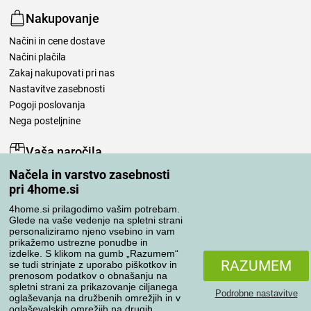
Nakupovanje
Načini in cene dostave
Načini plačila
Zakaj nakupovati pri nas
Nastavitve zasebnosti
Pogoji poslovanja
Nega posteljnine
Vaša naročila
Načela in varstvo zasebnosti
Moj račun
pri 4home.si
Pregled naročil
Reklamacija
4home.si prilagodimo vašim potrebam.
Glede na vaše vedenje na spletni strani
Odstop od kupoprodajne pogodbe
personaliziramo njeno vsebino in vam
Pravila obdelave ocen
prikažemo ustrezne ponudbe in
izdelke. S klikom na gumb „Razumem“
RAZUMEM
se tudi strinjate z uporabo piškotkov in
Načini prevoza
prenosom podatkov o obnašanju na
spletni strani za prikazovanje ciljanega
Podrobne nastavitve
oglaševanja na družbenih omrežjih in v
oglaševalskih omrežjih na drugih