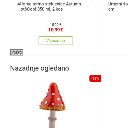
4Home termo steklenice Autumn
Umetni šop
Hot&Cool 350 ml, 2 kos
cm
15,99 €
10,99
€
V košarico
Next
Nazadnje ogledano
-18%