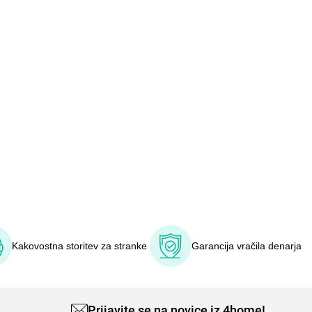
Kakovostna storitev za stranke
Garancija vračila denarja
Prijavite se na novice iz 4home!