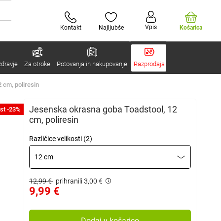
Vpis
Kontakt
Najljubše
Košarica
zdravje
Za otroke
Potovanja in nakupovanje
Razprodaja
 cm, poliresin
Jesenska okrasna goba Toadstool, 12
st -23%
cm, poliresin
Različice velikosti (2)
12 cm
12,99 €
prihranili 3,00 €
9,99 €
Dodaj v košarico