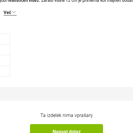
 gobi
realističen videz.
Zaradi višine 12 cm je primerna kot majhen doda
ombinaciji z drugimi sezonskimi dekoracijami.
Več
o vzdušje. Odlično dopolnjuje aranžmaje z bučami, listi ali vejicami in pr
olgo življenjsko dobo, tako da lahko dekoracijo uporabljate vsako jesen.
Ta izdelek nima vprašanj
Napsat dotaz