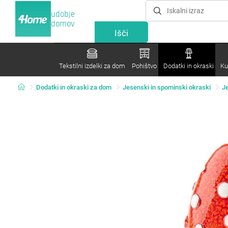
udobje
domov
Tekstilni izdelki za dom
Pohištvo
Dodatki in okraski
Ku
Dodatki in okraski za dom
Jesenski in spominski okraski
J