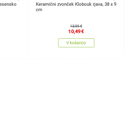
 Jesensko
Keramični zvonček Klobouk rjava, 38 x 9
H
cm
k
13,99 €
10,49
€
V košarico