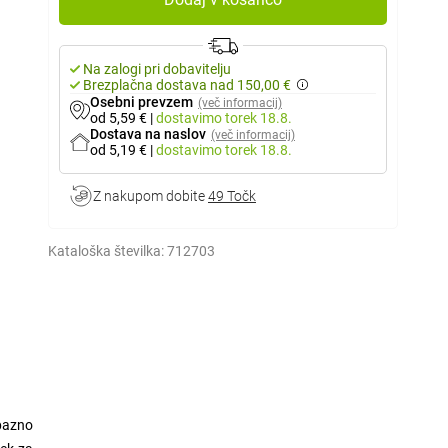
Na zalogi pri dobavitelju
Brezplačna dostava nad 150,00 €
Osebni prevzem
(več informacij)
od 5,59 €
|
dostavimo
torek 18.8.
Dostava na naslov
(več informacij)
od 5,19 €
|
dostavimo
torek 18.8.
Z nakupom dobite
49 Točk
Kataloška številka:
712703
opazno