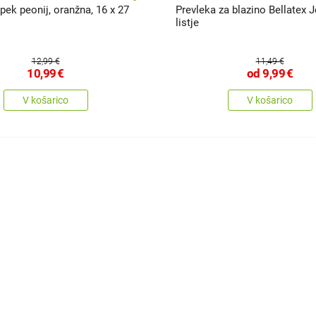
ek peonij, oranžna, 16 x 27
Prevleka za blazino Bellatex
listje
12,99 €
11,49 €
10,99
€
od
9,99
€
V košarico
V košarico