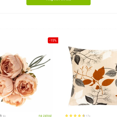
-15%
na zalogi
4x
17x