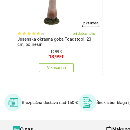
2 velikosti
pri dobavitelju
1x
Jesenska okrasna goba Toadstool, 23
cm, poliresin
16,99 €
13,99
€
V košarico
Brezplačna dostava nad 150 €
Širok izbor blaga 
O nas
Nakupo