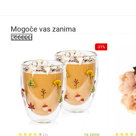
Mogoče vas zanima
Previous
-31%
gi
na zalogi
22x