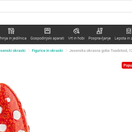
hinja in jedilnica
Gospodinjski aparati
Vrt in hobi
Pospravljanje
Lepota in 
esenski okraski
Figurice in okraski
Jesenska okrasna goba Toadstool, 12
Popu