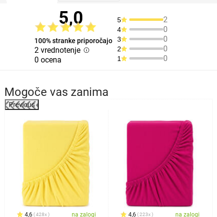
5,0
2
5
0
4
0
3
100% stranke priporočajo
0
2
2 vrednotenje
0
1
0 ocena
Mogoče vas zanima
Previous
%
4,6
na zalogi
4,6
na zalogi
428x
223x