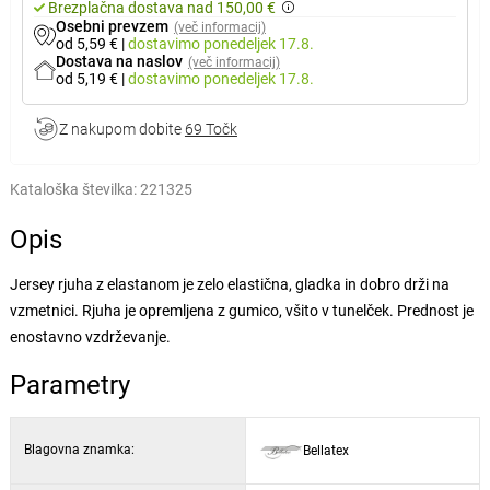
Brezplačna dostava nad 150,00 €
Osebni prevzem
(več informacij)
od 5,59 €
|
dostavimo
ponedeljek 17.8.
Dostava na naslov
(več informacij)
od 5,19 €
|
dostavimo
ponedeljek 17.8.
Z nakupom dobite
69 Točk
Kataloška številka:
221325
Opis
Jersey rjuha z elastanom je zelo elastična, gladka in dobro drži na
vzmetnici. Rjuha je opremljena z gumico, všito v tunelček. Prednost je
enostavno vzdrževanje.
Parametry
Blagovna znamka:
Bellatex