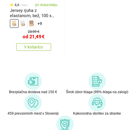
4,4
pri dobavitelju
14x
Jersey rjuha z
elastanom, bež, 100 x
200 cm
+9
23,99 €
od
21,49
€
V košarico
Brezplačna dostava nad 150 €
Širok izbor blaga (99% blaga na zalogi)
459 prevzemnih mest v Sloveniji
Kakovostna storitev za stranke