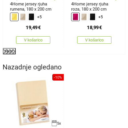
4Home jersey rjuha
4Home jersey rjuha
rumena, 180 x 200 cm
roza, 180 x 200 cm
+5
+5
19,49
€
18,99
€
V košarico
V košarico
Next
Nazadnje ogledano
-10%
5x