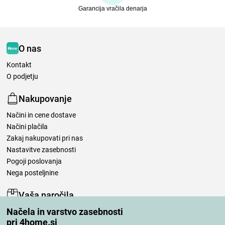
Garancija vračila denarja
O nas
Kontakt
O podjetju
Nakupovanje
Načini in cene dostave
Načini plačila
Zakaj nakupovati pri nas
Nastavitve zasebnosti
Pogoji poslovanja
Nega posteljnine
Vaša naročila
Načela in varstvo zasebnosti
Moj račun
pri 4home.si
Pregled naročil