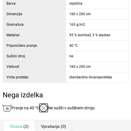
Barva:
vijolična
Dimenzije:
160 x 200 cm
Gramatura:
165 g/m2
Material:
95 % bombaž, 5 % elastan
Priporočeno pranje:
40 °C
Sušilni stroj:
ne
Velikost:
160 x 200 cm
Vrsta postelje:
standardna dvojnapostelja
Nega izdelka
Pranje na 40 °C
Ne sušiti v sušilnem stroju
Ocena
(2)
Vprašanja
(0)