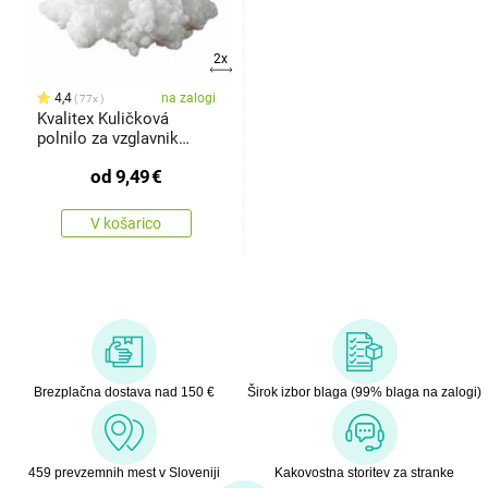
2x
4,4
na zalogi
77x
Kvalitex Kuličková
polnilo za vzglavnik
Standard,
od
9,49
€
V košarico
Brezplačna dostava nad 150 €
Širok izbor blaga (99% blaga na zalogi)
459 prevzemnih mest v Sloveniji
Kakovostna storitev za stranke