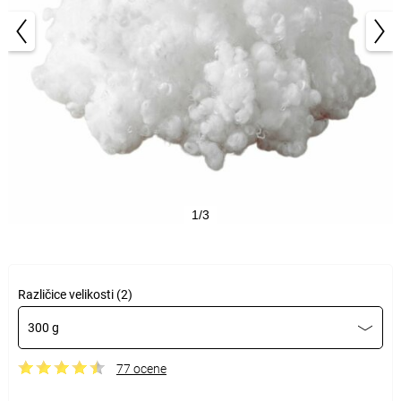
1/3
Različice velikosti (2)
300 g
77 ocene