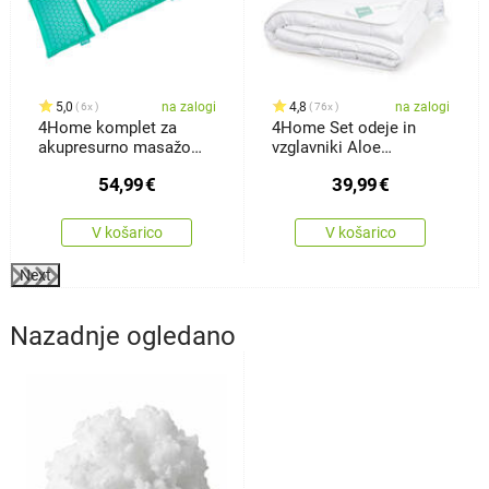
5,0
na zalogi
4,8
na zalogi
6x
76x
4Home komplet za
4Home Set odeje in
akupresurno masažo
vzglavniki Aloe
celega telesa Antistress
Premium, 140 x 200 cm,
54,99
€
39,99
€
70 x 90 cm
V košarico
V košarico
Next
Nazadnje ogledano