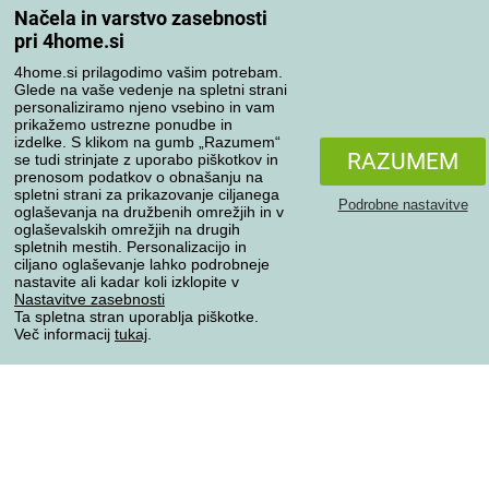
Načela in varstvo zasebnosti
Moj račun
pri 4home.si
Pregled naročil
Reklamacija
4home.si prilagodimo vašim potrebam.
Glede na vaše vedenje na spletni strani
Odstop od kupoprodajne pogodbe
personaliziramo njeno vsebino in vam
Pravila obdelave ocen
prikažemo ustrezne ponudbe in
izdelke. S klikom na gumb „Razumem“
RAZUMEM
se tudi strinjate z uporabo piškotkov in
Načini prevoza
prenosom podatkov o obnašanju na
spletni strani za prikazovanje ciljanega
Podrobne nastavitve
oglaševanja na družbenih omrežjih in v
oglaševalskih omrežjih na drugih
spletnih mestih. Personalizacijo in
Načini plačila
ciljano oglaševanje lahko podrobneje
nastavite ali kadar koli izklopite v
Nastavitve zasebnosti
Ta spletna stran uporablja piškotke.
Zanesljiva trgovina
Več informacij
tukaj
.
Varstvo osebnih podatkov
Vse pravice pridržane © 2004-2026 4home, a.s.