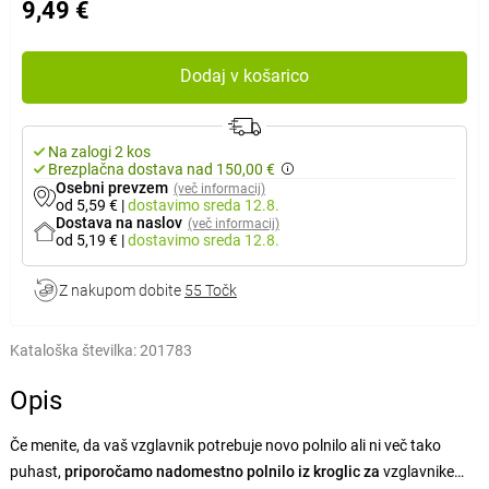
9,49 €
Dodaj v košarico
Na zalogi 2 kos
Brezplačna dostava nad 150,00 €
Osebni prevzem
(več informacij)
od 5,59 €
|
dostavimo
sreda 12.8.
Dostava na naslov
(več informacij)
od 5,19 €
|
dostavimo
sreda 12.8.
Z nakupom dobite
55 Točk
Kataloška številka:
201783
Opis
Če menite, da vaš vzglavnik potrebuje novo polnilo ali ni več tako
puhast,
priporočamo nadomestno polnilo iz kroglic za
vzglavnike