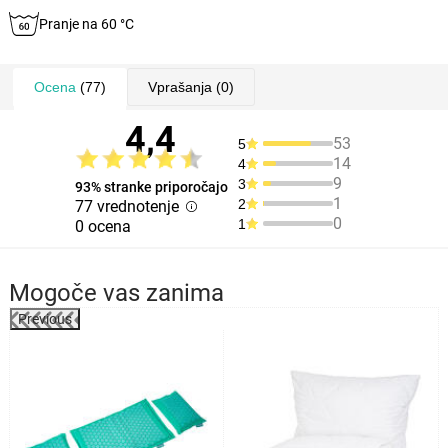
Pranje na 60 °C
Ocena
(77)
Vprašanja
(0)
4,4
53
5
14
4
9
3
93% stranke priporočajo
1
2
77 vrednotenje
0
1
0 ocena
Mogoče vas zanima
Previous