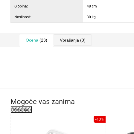
Globina:
48 cm
Nosilnost:
30 kg
Ocena
(23)
Vprašanja
(0)
Mogoče vas zanima
Previous
-13%