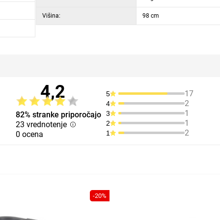
Višina:
98 cm
4,2
17
5
2
4
1
3
82% stranke priporočajo
1
2
23 vrednotenje
2
1
0 ocena
-20%