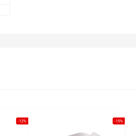
-12%
-15%