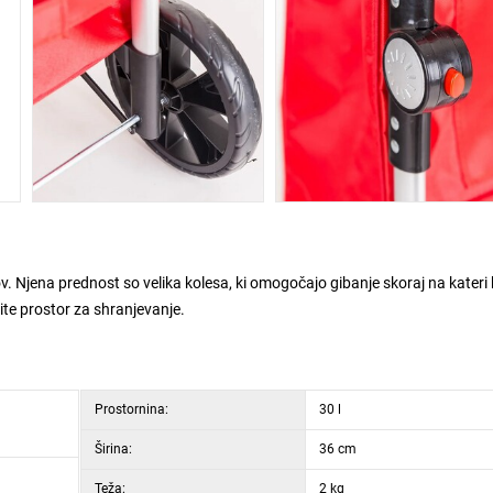
Njena prednost so velika kolesa, ki omogočajo gibanje skoraj na kateri 
ite prostor za shranjevanje.
Prostornina:
30 l
Širina:
36 cm
Teža:
2 kg