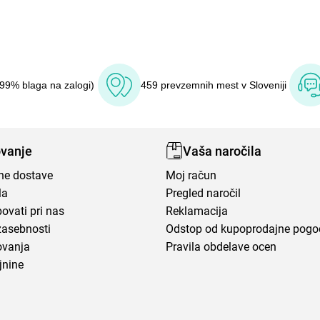
(99% blaga na zalogi)
459 prevzemnih mest v Sloveniji
vanje
Vaša naročila
ene dostave
Moj račun
la
Pregled naročil
ovati pri nas
Reklamacija
zasebnosti
Odstop od kupoprodajne pog
ovanja
Pravila obdelave ocen
jnine