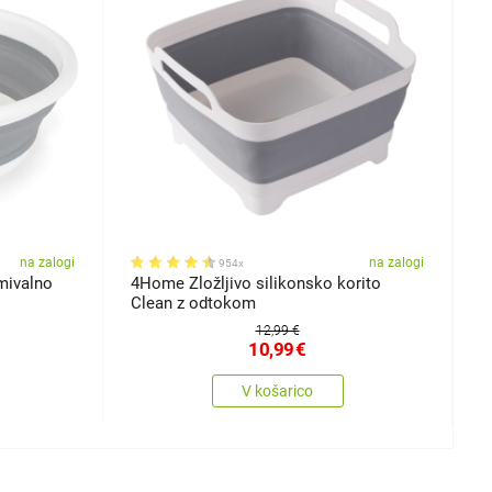
na zalogi
na zalogi
954x
mivalno
4Home Zložljivo silikonsko korito
4
Clean z odtokom
L
12,99 €
10,99
€
V košarico