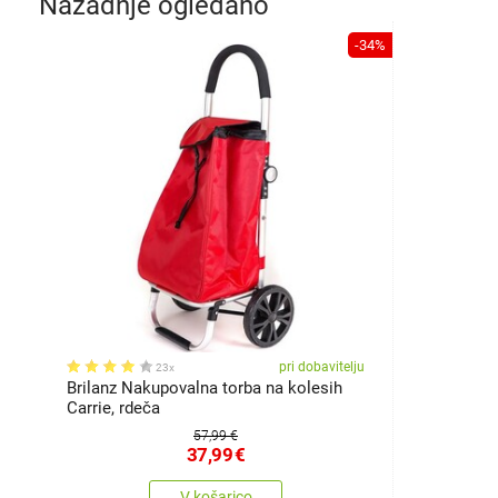
Nazadnje ogledano
-34%
pri dobavitelju
23x
Brilanz Nakupovalna torba na kolesih
Carrie, rdeča
57,99 €
37,99
€
V košarico