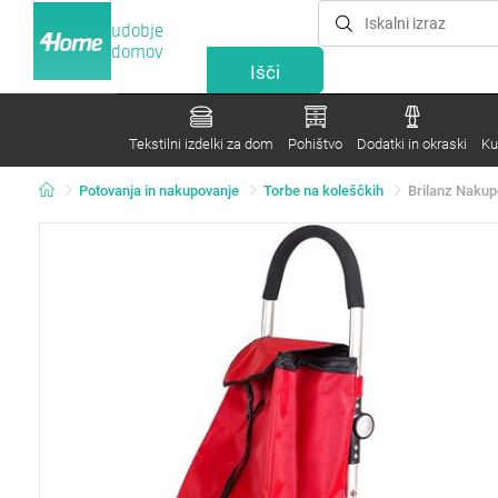
udobje
domov
Tekstilni izdelki za dom
Pohištvo
Dodatki in okraski
Ku
Potovanja in nakupovanje
Torbe na koleščkih
Brilanz Nakupo