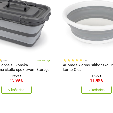
na zalogi
46x
68x
opna silikonska
4Home Sklopno silikonsko u
lna škatla spokrovom Storage
korito Clean
19,99 €
12,99 €
15,99
€
11,49
€
V košarico
V košarico