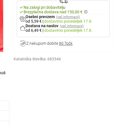
Na zalogi pri dobavitelju
Brezplačna dostava nad 150,00 €
Osebni prevzem
(več informacij)
od 5,59 €
|
dostavimo
ponedeljek 17.8.
Dostava na naslov
(več informacij)
od 6,49 €
|
dostavimo
ponedeljek 17.8.
Z nakupom dobite
90 Točk
Kataloška številka:
683346
koli