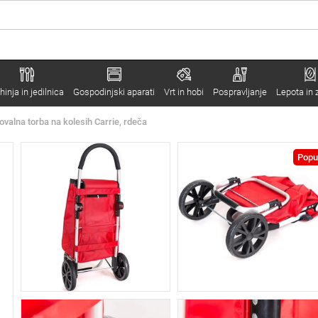
hinja in jedilnica
Gospodinjski aparati
Vrt in hobi
Pospravljanje
Lepota in 
valna torba na kolesih Carrie, rdeča
Popu