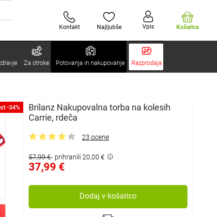
Vpis
Kontakt
Najljubše
Košarica
zdravje
Za otroke
Potovanja in nakupovanje
Razprodaja
Brilanz Nakupovalna torba na kolesih
st -34%
Carrie, rdeča
23 ocene
57,99 €
prihranili 20,00 €
37,99 €
Dodaj v košarico