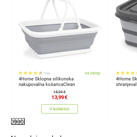
gi
na zalogi
134x
4Home Sklopna silikonska
4Home Skl
nakupovalna košaricaClean
shranjeva
15,99 €
13,99
€
V košarico
Next