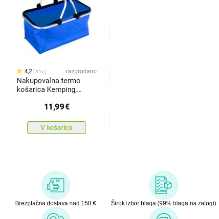
4,2
razprodano
91x
Nakupovalna termo
košarica Kemping,
modra
11,99
€
V košarico
Brezplačna dostava nad 150 €
Širok izbor blaga (99% blaga na zalogi)