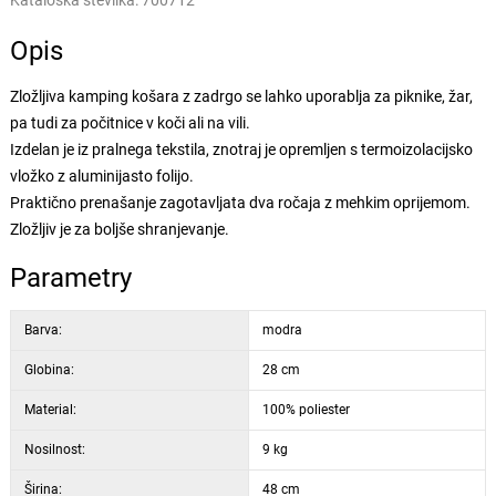
Kataloška številka:
700712
Opis
Zložljiva kamping košara z zadrgo se lahko uporablja za piknike, žar,
pa tudi za počitnice v koči ali na vili.
Izdelan je iz pralnega tekstila, znotraj je opremljen s termoizolacijsko
vložko z aluminijasto folijo.
Praktično prenašanje zagotavljata dva ročaja z mehkim oprijemom.
Zložljiv je za boljše shranjevanje.
Parametry
Barva:
modra
Globina:
28 cm
Material:
100% poliester
Nosilnost:
9 kg
Širina:
48 cm