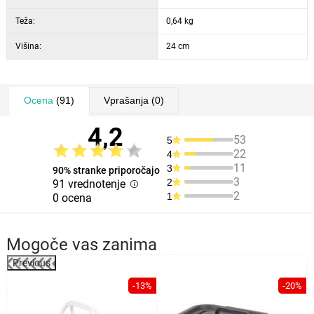
Teža:
0,64 kg
Višina:
24 cm
Ocena
(91)
Vprašanja
(0)
4,2
53
5
22
4
11
3
90% stranke priporočajo
3
2
91 vrednotenje
2
1
0 ocena
Mogoče vas zanima
Previous
%
-13%
-20%