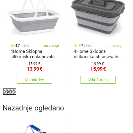
4,7
na zalogi
4,7
na zalogi
134x
46x
4Home Sklopna
4Home Sklopna
silikonska nakupovalna
silikonska shranjevalna
košaricaClean
škatla spokrovom
15,99 €
19,99 €
Storage
13,99
€
15,99
€
V košarico
V košarico
Next
Nazadnje ogledano