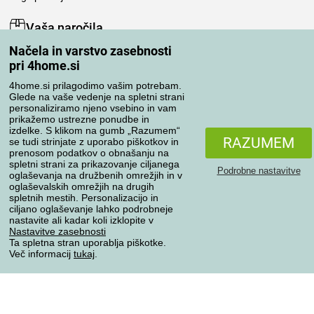
Vaša naročila
Načela in varstvo zasebnosti
Moj račun
pri 4home.si
Pregled naročil
Reklamacija
4home.si prilagodimo vašim potrebam.
Glede na vaše vedenje na spletni strani
Odstop od kupoprodajne pogodbe
personaliziramo njeno vsebino in vam
Pravila obdelave ocen
prikažemo ustrezne ponudbe in
izdelke. S klikom na gumb „Razumem“
RAZUMEM
se tudi strinjate z uporabo piškotkov in
Načini prevoza
prenosom podatkov o obnašanju na
spletni strani za prikazovanje ciljanega
Podrobne nastavitve
oglaševanja na družbenih omrežjih in v
oglaševalskih omrežjih na drugih
spletnih mestih. Personalizacijo in
Načini plačila
ciljano oglaševanje lahko podrobneje
nastavite ali kadar koli izklopite v
Nastavitve zasebnosti
Ta spletna stran uporablja piškotke.
Zanesljiva trgovina
Več informacij
tukaj
.
Varstvo osebnih podatkov