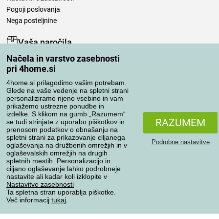
Pogoji poslovanja
Nega posteljnine
Vaša naročila
Načela in varstvo zasebnosti
Moj račun
pri 4home.si
Pregled naročil
Reklamacija
4home.si prilagodimo vašim potrebam.
Glede na vaše vedenje na spletni strani
Odstop od kupoprodajne pogodbe
personaliziramo njeno vsebino in vam
Pravila obdelave ocen
prikažemo ustrezne ponudbe in
izdelke. S klikom na gumb „Razumem“
RAZUMEM
se tudi strinjate z uporabo piškotkov in
Načini prevoza
prenosom podatkov o obnašanju na
spletni strani za prikazovanje ciljanega
Podrobne nastavitve
oglaševanja na družbenih omrežjih in v
oglaševalskih omrežjih na drugih
spletnih mestih. Personalizacijo in
Načini plačila
ciljano oglaševanje lahko podrobneje
nastavite ali kadar koli izklopite v
Nastavitve zasebnosti
Ta spletna stran uporablja piškotke.
Zanesljiva trgovina
Več informacij
tukaj
.