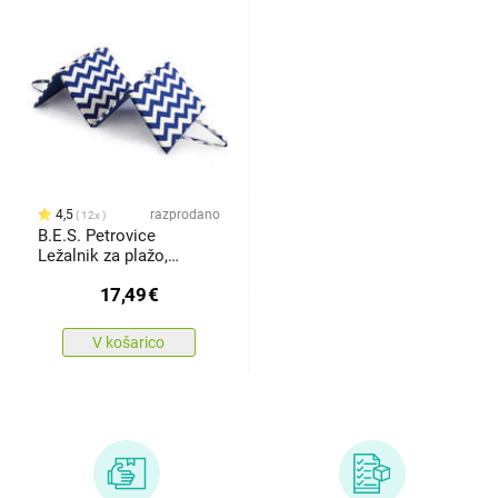
4,5
razprodano
12x
B.E.S. Petrovice
Ležalnik za plažo,
modro-bela cikcak
17,49
€
V košarico