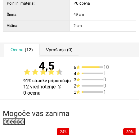
Polnilni material:
PUR pena
Širina:
49 cm
Višina:
2 cm
Ocena
(12)
Vprašanja
(0)
4,5
10
5
1
4
0
3
91% stranke priporočajo
0
2
12 vrednotenje
1
1
0 ocena
Mogoče vas zanima
Previous
-24%
-30%