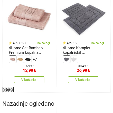
4,7
na zalogi
4,2
na zalogi
472x
27x
4Home Set Bamboo
4Home Komplet
Premium kopalna
kopalniških
brisača inbrisača roza,
predpražnikov Retta, 50x
+7
70 x 140 cm, 50 x 100
60 cm, 60 x 100 cm
cm
16,99 €
38,49 €
12,99
€
26,99
€
V košarico
V košarico
Next
Nazadnje ogledano