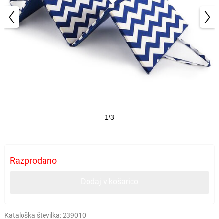
1/3
Razprodano
Dodaj v košarico
Kataloška številka:
239010