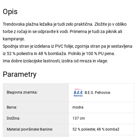
Opis
Trendovska plažna ležalka je tudi zelo praktična. Zložite jo v obliko
torbe z ročaji in se odpravite k vodi. Primerna je tudi za piknik ali
kampiranje.
Spodnja stran je izdelana iz PVC folije, zgornja stran pa je sestavljena
iz 52 % poliestra in 48 % bombaža. Polnilo je 100 % PU pena.
Ima dobre izolacijske lastnosti, izolira od mraza in vlage.
Parametry
Blagovna znamka:
B.E.S. Petrovice
Barva:
modra
Dolžina:
137 cm
Material površinske tkanine:
52 % poliester, 48 % bombaž