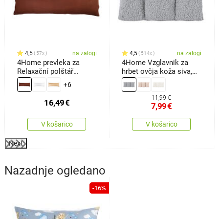
4,5
na zalogi
4,5
na zalogi
57x
514x
4Home prevleka za
4Home Vzglavnik za
Relaxační polštář
hrbet ovčja koža siva,
Nadomestni možtemno
60 x 30cm
+6
rjava, 50 x 150 cm
11,99 €
16,49
€
7,99
€
V košarico
V košarico
Next
Nazadnje ogledano
-16%