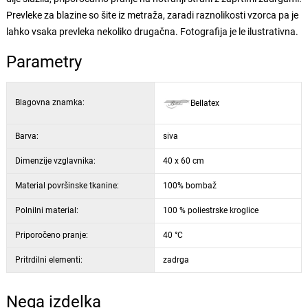
Prevleke za blazine so šite iz metraža, zaradi raznolikosti vzorca pa je
lahko vsaka prevleka nekoliko drugačna. Fotografija je le ilustrativna.
Parametry
Blagovna znamka:
Bellatex
Barva:
siva
Dimenzije vzglavnika:
40 x 60 cm
Material površinske tkanine:
100% bombaž
Polnilni material:
100 % poliestrske kroglice
Priporočeno pranje:
40 °C
Pritrdilni elementi:
zadrga
Nega izdelka