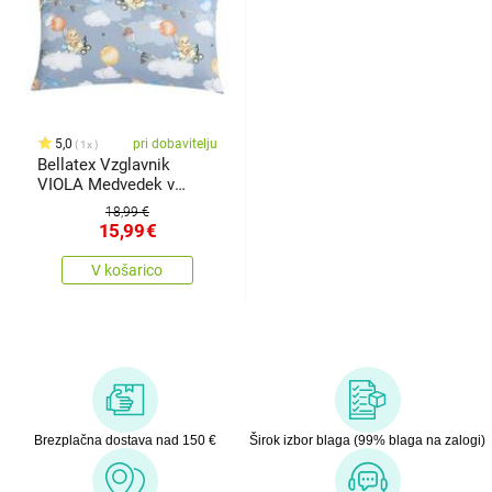
5,0
pri dobavitelju
1x
Bellatex Vzglavnik
VIOLA Medvedek v
letalu, 40 x60 cm
18,99 €
15,99
€
V košarico
Brezplačna dostava nad 150 €
Širok izbor blaga (99% blaga na zalogi)