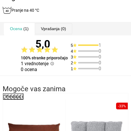
Pranje na 40 °C
Ocena
(1)
Vprašanja
(0)
5,0
1
5
0
4
0
3
100% stranke priporočajo
0
2
1 vrednotenje
0
1
0 ocena
Mogoče vas zanima
Previous
%
-33%