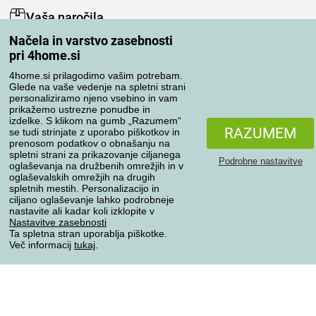
Vaša naročila
Načela in varstvo zasebnosti
Moj račun
pri 4home.si
Pregled naročil
Reklamacija
4home.si prilagodimo vašim potrebam.
Glede na vaše vedenje na spletni strani
Odstop od kupoprodajne pogodbe
personaliziramo njeno vsebino in vam
Pravila obdelave ocen
prikažemo ustrezne ponudbe in
izdelke. S klikom na gumb „Razumem“
RAZUMEM
se tudi strinjate z uporabo piškotkov in
Načini prevoza
prenosom podatkov o obnašanju na
spletni strani za prikazovanje ciljanega
Podrobne nastavitve
oglaševanja na družbenih omrežjih in v
oglaševalskih omrežjih na drugih
spletnih mestih. Personalizacijo in
Načini plačila
ciljano oglaševanje lahko podrobneje
nastavite ali kadar koli izklopite v
Nastavitve zasebnosti
Ta spletna stran uporablja piškotke.
Zanesljiva trgovina
Več informacij
tukaj
.
Varstvo osebnih podatkov