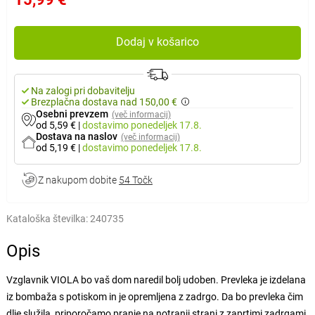
Dodaj v košarico
Na zalogi pri dobavitelju
Brezplačna dostava nad 150,00 €
Osebni prevzem
(več informacij)
od 5,59 €
|
dostavimo
ponedeljek 17.8.
Dostava na naslov
(več informacij)
od 5,19 €
|
dostavimo
ponedeljek 17.8.
Z nakupom dobite
54 Točk
Kataloška številka:
240735
Opis
Vzglavnik VIOLA bo vaš dom naredil bolj udoben. Prevleka je izdelana
iz bombaža s potiskom in je opremljena z zadrgo. Da bo prevleka čim
dlje služila, priporočamo pranje na notranji strani z zaprtimi zadrgami.