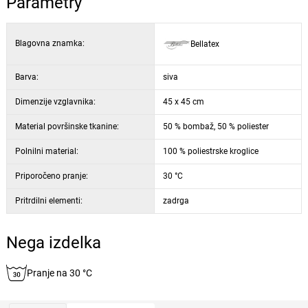
Parametry
Blagovna znamka:
Bellatex
Barva:
siva
Dimenzije vzglavnika:
45 x 45 cm
Material površinske tkanine:
50 % bombaž, 50 % poliester
Polnilni material:
100 % poliestrske kroglice
Priporočeno pranje:
30 °C
Pritrdilni elementi:
zadrga
Nega izdelka
Pranje na 30 °C