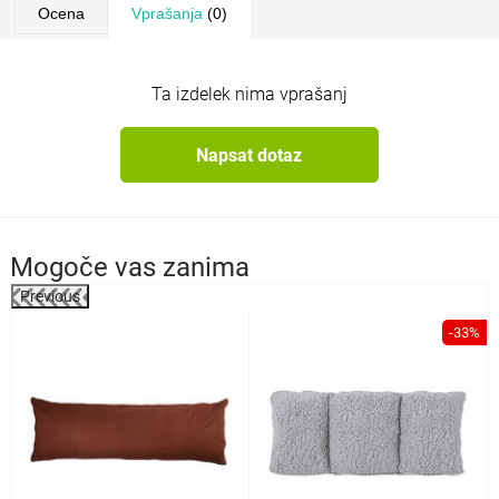
Ocena
Vprašanja
(0)
Ta izdelek nima vprašanj
Napsat dotaz
Mogoče vas zanima
Previous
%
-33%