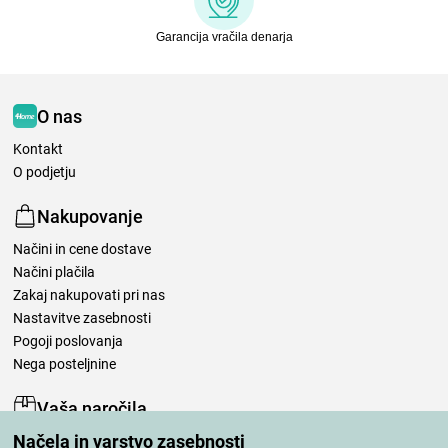
Garancija vračila denarja
O nas
Kontakt
O podjetju
Nakupovanje
Načini in cene dostave
Načini plačila
Zakaj nakupovati pri nas
Nastavitve zasebnosti
Pogoji poslovanja
Nega posteljnine
Vaša naročila
Načela in varstvo zasebnosti
Moj račun