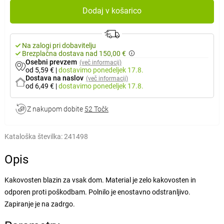
Dodaj v košarico
Na zalogi pri dobavitelju
Brezplačna dostava nad 150,00 €
Osebni prevzem
(več informacij)
od 5,59 €
|
dostavimo
ponedeljek 17.8.
Dostava na naslov
(več informacij)
od 6,49 €
|
dostavimo
ponedeljek 17.8.
Z nakupom dobite
52 Točk
Kataloška številka:
241498
Opis
Kakovosten blazin za vsak dom. Material je zelo kakovosten in
odporen proti poškodbam. Polnilo je enostavno odstranljivo.
Zapiranje je na zadrgo.