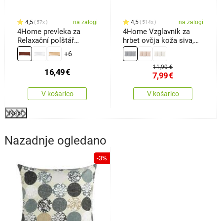
4,5
na zalogi
4,5
na zalogi
57x
514x
4Home prevleka za
4Home Vzglavnik za
Relaxační polštář
hrbet ovčja koža siva,
Nadomestni možtemno
60 x 30cm
+6
rjava, 50 x 150 cm
11,99 €
16,49
€
7,99
€
V košarico
V košarico
Next
Nazadnje ogledano
-3%