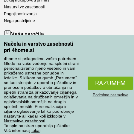
Zakaj nakupovati pri nas
Nastavitve zasebnosti
Pogoji poslovanja
Nega posteljnine
Vaša naročila
Načela in varstvo zasebnosti
Moj račun
pri 4home.si
Pregled naročil
Reklamacija
4home.si prilagodimo vašim potrebam.
Glede na vaše vedenje na spletni strani
Odstop od kupoprodajne pogodbe
personaliziramo njeno vsebino in vam
Pravila obdelave ocen
prikažemo ustrezne ponudbe in
izdelke. S klikom na gumb „Razumem“
RAZUMEM
se tudi strinjate z uporabo piškotkov in
Načini prevoza
prenosom podatkov o obnašanju na
spletni strani za prikazovanje ciljanega
Podrobne nastavitve
oglaševanja na družbenih omrežjih in v
oglaševalskih omrežjih na drugih
spletnih mestih. Personalizacijo in
Načini plačila
ciljano oglaševanje lahko podrobneje
nastavite ali kadar koli izklopite v
Nastavitve zasebnosti
Ta spletna stran uporablja piškotke.
Zanesljiva trgovina
Več informacij
tukaj
.