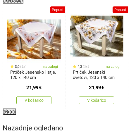
Previous
%
Popust
Popust
3,0
na zalogi
4,3
na zalogi
2x
3x
Prtiček Jesensko listje,
Prtiček Jesenski
120 x 140 cm
cvetovi, 120 x 140 cm
21,99
€
21,99
€
V košarico
V košarico
Next
Nazadnje ogledano