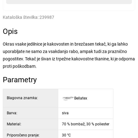
Kataloška številka:
239987
Opis
Okras vsake jedilnice je kakovosten in brezčasen tekač, ki ga lahko
uporabljate ne samo za vsakdanjo rabo, ampak tudi za praznično
pogostitev. Tekač je šivan iz trpežne kakovostne tkanine, ki je odporna
proti poškodbam.
Parametry
Blagovna znamka:
Bellatex
Barva:
siva
Material:
70 % bombaž, 30 % poliester
Priporočeno pranje:
30 °C