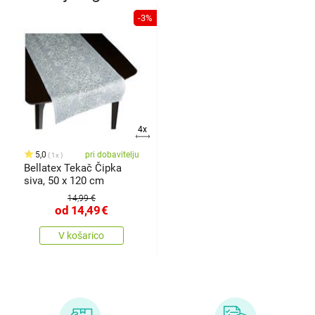
-3%
4x
5,0
pri dobavitelju
1x
Bellatex Tekač Čipka
siva, 50 x 120 cm
14,99 €
od
14,49
€
V košarico