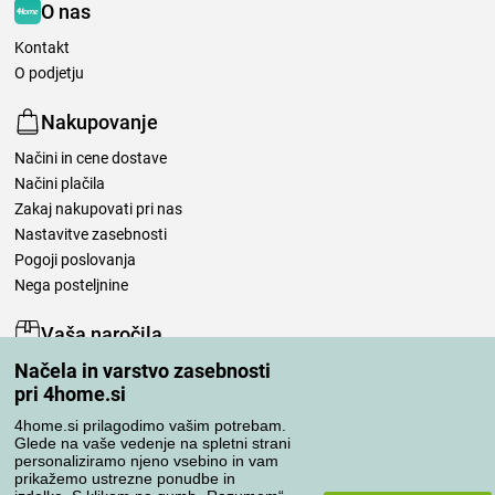
O nas
Kontakt
O podjetju
Nakupovanje
Načini in cene dostave
Načini plačila
Zakaj nakupovati pri nas
Nastavitve zasebnosti
Pogoji poslovanja
Nega posteljnine
Vaša naročila
Načela in varstvo zasebnosti
Moj račun
pri 4home.si
Pregled naročil
Reklamacija
4home.si prilagodimo vašim potrebam.
Glede na vaše vedenje na spletni strani
Odstop od kupoprodajne pogodbe
personaliziramo njeno vsebino in vam
Pravila obdelave ocen
prikažemo ustrezne ponudbe in