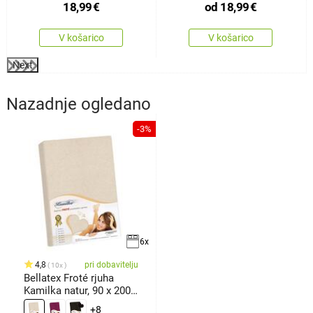
18,99
€
od
18,99
€
V košarico
V košarico
Next
Nazadnje ogledano
-3%
6x
4,8
pri dobavitelju
10x
Bellatex Froté rjuha
Kamilka natur, 90 x 200
cm
+8