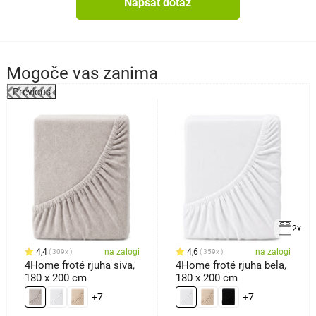
Napsat dotaz
Mogoče vas zanima
Previous
2x
4,4
na zalogi
4,6
na zalogi
309x
359x
4Home froté rjuha siva,
4Home froté rjuha bela,
180 x 200 cm
180 x 200 cm
+7
+7