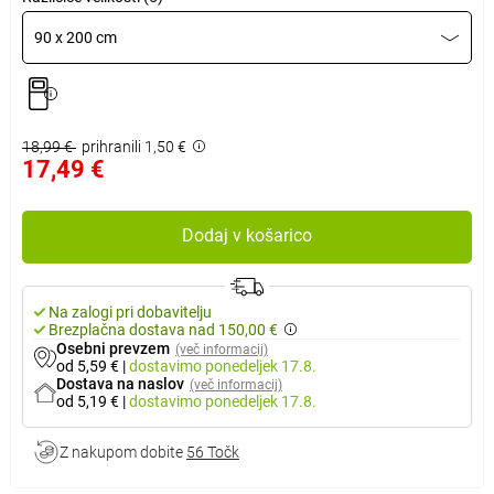
90 x 200 cm
18,99 €
prihranili 1,50 €
17,49 €
Dodaj v košarico
Na zalogi pri dobavitelju
Brezplačna dostava nad 150,00 €
Osebni prevzem
(več informacij)
od 5,59 €
|
dostavimo
ponedeljek 17.8.
Dostava na naslov
(več informacij)
od 5,19 €
|
dostavimo
ponedeljek 17.8.
Z nakupom dobite
56 Točk