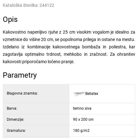
Kataloška številka:
244122
Opis
Kakovostno napenljivo rjuhe z 25 cm visokim vogalom je idealno za
vzmetnice do višine 20 cm, se popolnoma prilega in ostane na mestu.
Izdelano iz kombinacije kakovostnega bombaža in poliestra, kar
zagotavlja optimalno trdnost, mehkobo in zračnost. Za ohranitev
kakovosti priporočamo ločeno pranje.
Parametry
Blagovna znamka:
Bellatex
Barva:
temno siva
Dimenzije:
90 x 200 cm
Gramatura:
180 g/m2