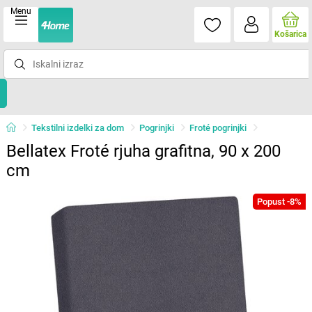
Menu
Košarica
Tekstilni izdelki za dom
Pogrinjki
Froté pogrinjki
Bellatex Froté rjuha grafitna, 90 x 200
cm
Popust -8%