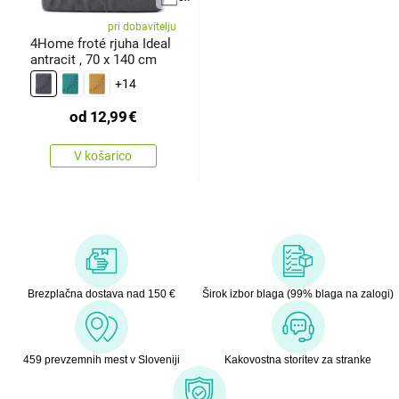
pri dobavitelju
4Home froté rjuha Ideal
antracit , 70 x 140 cm
+14
od
12,99
€
V košarico
Brezplačna dostava nad 150 €
Širok izbor blaga (99% blaga na zalogi)
459 prevzemnih mest v Sloveniji
Kakovostna storitev za stranke