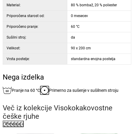
Material:
80 % bombaž, 20 % poliester
Priporočena starost od:
0 mesecev
Priporočeno pranje:
60 °C
Sušilni stroj:
da
Velikost:
90 x 200 cm
Vrsta postelje:
standardna enojna postelja
Nega izdelka
Pranje na 60 °C
Primerno za sušenje v sušilnem stroju
Več iz kolekcije
Visokokakovostne
češke rjuhe
Previous
%