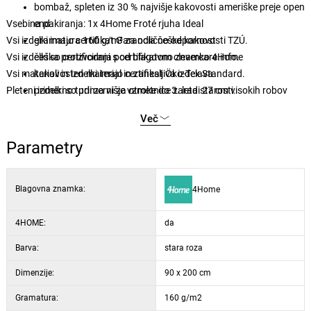
bombaž, spleten iz 30 % najvišje kakovosti ameriške preje open
Vsebina pakiranja: 1x 4Home Froté rjuha Ideal
end
Vsi izdelki imajo certifikat Garancia češke kakovosti TZÚ.
gramatura 160 g/m² za odlično odpornost
Vsi izdelki so certificirani s certifikatom clevercare.info.
češka proizvodnja pod blagovno znamko 4Home
Vsi materiali in izdelki imajo certifikat Öko-Tex Standard.
kakovosten material in zanesljiva izdelava
Pleteni izdelki so primerni za otroke do 3. leta starosti.
primerno tudi za višje vzmetnice zaradi 27 cm visokih robov
elastična guma všita po celém obodu za trdno pritrditev
Več
enostavno vzdrževanje s pranjem na 60 °C
primerno za sušenje v sušilnem stroju na nežnem programu
Parametry
diskretne in elegantne barve
široka izbira modernih barv
Blagovna znamka:
4Home
4HOME:
da
Barva:
stara roza
Dimenzije:
90 x 200 cm
Gramatura:
160 g/m2