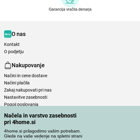
Garancija vračila denarja
O nas
Kontakt
O podjetju
Nakupovanje
Načini in cene dostave
Načini plačila
Zakaj nakupovati pri nas
Nastavitve zasebnosti
Pogoji poslovanja
Nega posteljnine
Načela in varstvo zasebnosti
pri 4home.si
Vaša naročila
4home.si prilagodimo vašim potrebam.
Moj račun
Glede na vaše vedenje na spletni strani