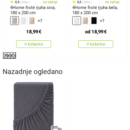
4,4
na zalogi
4,6
na zalogi
309x
359x
4Home froté rjuha siva,
4Home froté rjuha bela,
180 x 200 cm
180 x 200 cm
+7
+7
18,99
€
od
18,99
€
V košarico
V košarico
Next
Nazadnje ogledano
8x