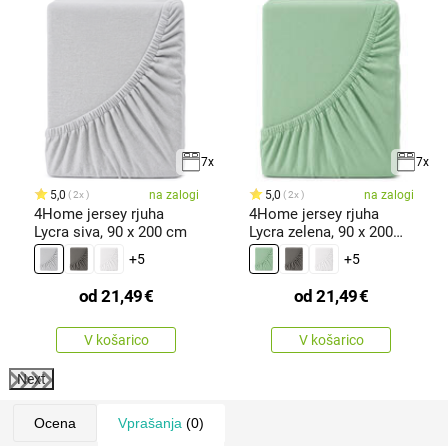
7x
7x
5,0
na zalogi
5,0
na zalogi
2x
2x
4Home jersey rjuha
4Home jersey rjuha
Lycra siva, 90 x 200 cm
Lycra zelena, 90 x 200
cm
+5
+5
od
21,49
€
od
21,49
€
V košarico
V košarico
Next
Ocena
Vprašanja
(0)