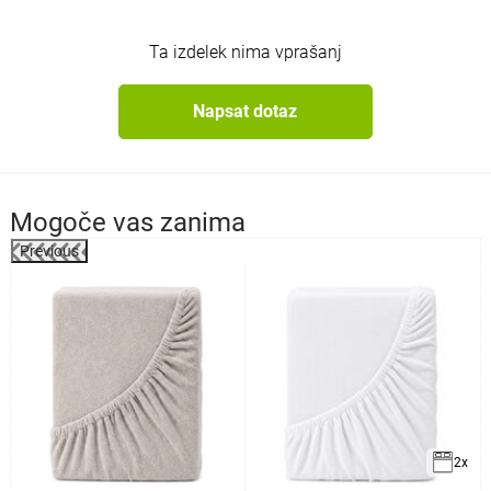
Ta izdelek nima vprašanj
Napsat dotaz
Mogoče vas zanima
Previous
%
2x